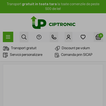
Mergi la Conținut
Transport
gratuit in toata tara
la toate comenzile de peste
500 de lei!
0
Transport gratuit
Discount pe volum
Servicii personalizare
Comanda prin SICAP