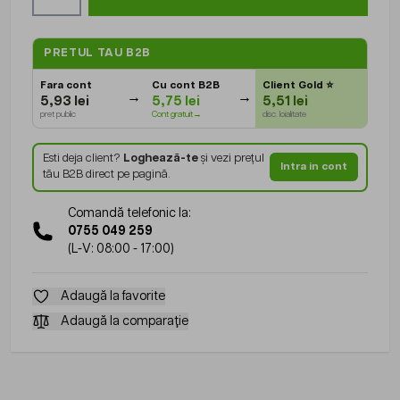
PRETUL TAU B2B
Fara cont
Cu cont B2B
Client Gold
⭐
5,93 lei
5,75 lei
5,51 lei
pret public
Cont gratuit→
disc. loialitate
Esti deja client?
Loghează-te
și vezi prețul
Intra in cont
tău B2B direct pe pagină.
Comandă telefonic la:
0755 049 259
(L-V: 08:00 - 17:00)
Adaugă la favorite
Adaugă la comparație