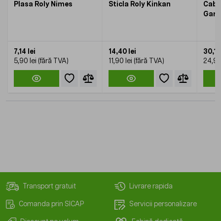
Plasa Roly Nimes
Sticla Roly Kinkan
Cabl
Gary
7,14 lei
14,40 lei
30,13
5,90 lei
11,90 lei
24,90
Transport gratuit
Livrare rapida
Comanda prin SICAP
Servicii personalizare