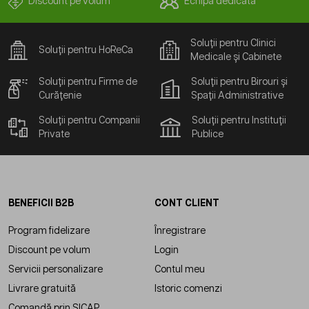
Discount pe volum
Echipă dedicată
Soluții pentru Clinici
Soluții pentru HoReCa
Medicale și Cabinete
Soluții pentru Firme de
Soluții pentru Birouri și
Curățenie
Spații Administrative
Soluții pentru Companii
Soluții pentru Instituții
Private
Publice
BENEFICII B2B
CONT CLIENT
Program fidelizare
Înregistrare
Discount pe volum
Login
Servicii personalizare
Contul meu
Livrare gratuită
Istoric comenzi
Comandă prin SICAP