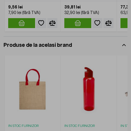
9,56 lei
39,81 lei
77,32
7,90 lei
32,90 lei
63,90
Produse de la acelasi brand
IN STOC FURNIZOR
IN STOC FURNIZOR
IN ST