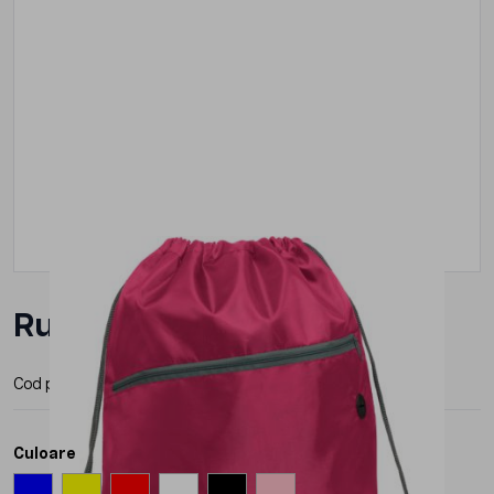
Rucsac Roly Ninfa
Cod produs:
BO7152
Producator:
Roly
Culoare