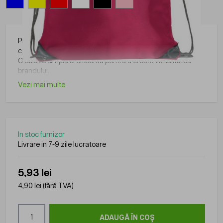
Produs din gama Roly, practic si usor de folosit in diverse
contexte.
O solutie simpla si eficienta pentru a creste vizibilitatea
brandului.
Vezi mai multe
In stoc furnizor
Livrare in 7-9 zile lucratoare
5,93 lei
4,90 lei
(fără TVA)
Cantitate
ADAUGĂ ÎN COȘ