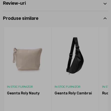
Review-uri
Produse similare
IN STOC FURNIZOR
IN STOC FURNIZOR
IN ST
Geanta Roly Nauty
Geanta Roly Cambrai
Rucs