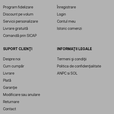
Program fidelizare
Înregistrare
Discount pe volum
Login
Servicii personalizare
Contul meu
Livrare gratuită
Istoric comenzi
Comandă prin SICAP
SUPORT CLIENȚI
INFORMAȚII LEGALE
Despre noi
Termeni și condiții
Cum cumpăr
Politica de confidențialitate
Livrare
ANPC
si
SOL
Plată
Garanție
Modificare sau anulare
Returnare
Contact