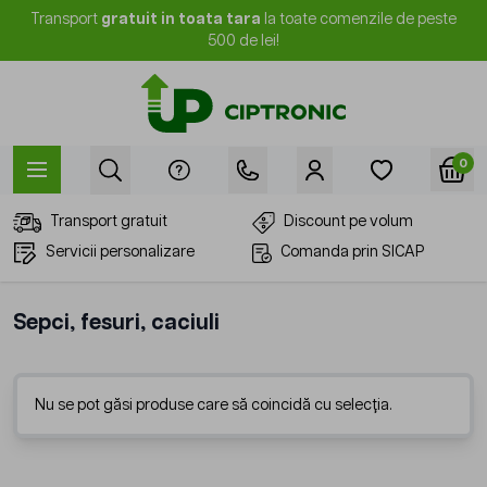
Mergi la Conținut
Transport
gratuit in toata tara
la toate comenzile de peste
500 de lei!
0
Transport gratuit
Discount pe volum
Servicii personalizare
Comanda prin SICAP
Sepci, fesuri, caciuli
Nu se pot găsi produse care să coincidă cu selecția.