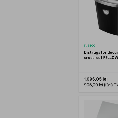
ÎN STOC
Distrugator docu
cross-cut FELLO
1.095,05 lei
905,00 lei