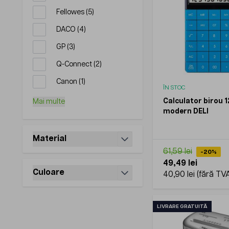
products available
Fellowes
(
5
)
products available
DACO
(
4
)
products available
GP
(
3
)
products available
Q-Connect
(
2
)
products available
Canon
(
1
)
ÎN STOC
Calculator birou 1
Mai multe
modern DELI
Material
filter
61,59 lei
-20%
49,49 lei
Culoare
40,90 lei
filter
LIVRARE GRATUITĂ