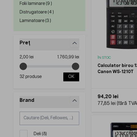
products available
Folii laminare (
9
)
products available
Distrugatoare (
4
)
products available
Laminatoare (
3
)
Preț
filter
Minimum value
Maximum value
2,00 lei
1.760,99 lei
ÎN STOC
Calculator birou 1
Canon WS-1210T
32 produse
OK
94,20 lei
Brand
77,85 lei
filter
products available
Deli
(
8
)