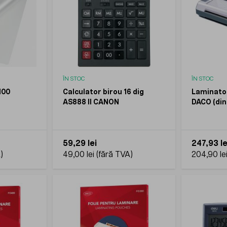
ÎN STOC
ÎN STOC
100
Calculator birou 16 dig
Laminator
AS888 II CANON
DACO (din
2 ron)
59,29 lei
247,93 le
49,00 lei
204,90 le