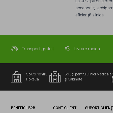
La UP Ciptronic ofe
accesorii și echipam
eficiență zilnică.
Transport gratuit
Livrare rapida
Soluții pentru
Soluții pentru Clinici Medicale
HoReCa
și Cabinete
BENEFICII B2B
CONT CLIENT
SUPORT CLIENȚ