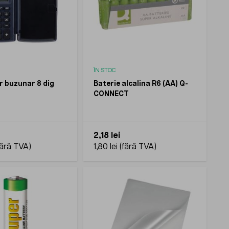
ÎN STOC
r buzunar 8 dig
Baterie alcalina R6 (AA) Q-
CONNECT
2,18 lei
1,80 lei