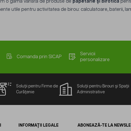
rim o gamă variată de produse de
papetărie și birotică
pentr
ente utile pentru activitatea de birou: calculatoare, baterii, l
Servicii
Comanda prin SICAP
personalizare
Soluții pentru Firme de
Soluții pentru Birouri și Spații
Curățenie
Administrative
I
INFORMAȚII LEGALE
ABONEAZĂ-TE LA NEWSL