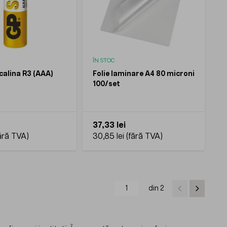
ÎN STOC
calina R3 (AAA)
Folie laminare A4 80 microni
100/set
37,33 lei
30,85 lei
din 2