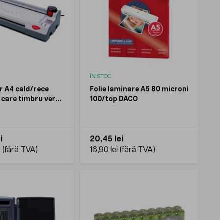
ÎN STOC
 A4 cald/rece
Folie laminare A5 80 microni
 care timbru verde
100/top DACO
i
20,45 lei
i
16,90 lei