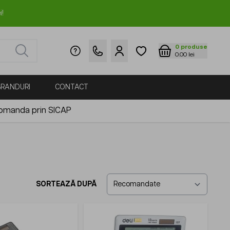
i!
0
produse
0.00 lei
BRANDURI
CONTACT
omanda prin SICAP
SORTEAZĂ DUPĂ