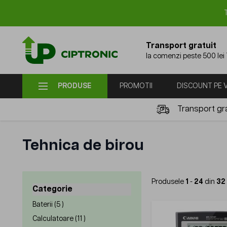
Mergi la Conținut
Transport gratuit
la comenzi peste 500 lei
PRODUSE
PROMOTII
DISCOUNT PE
Transport gra
Tehnica de birou
Produsele
1
-
24
din
32
Categorie
filter
products available
Baterii (
5
)
products available
Calculatoare (
11
)