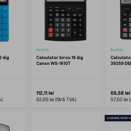
ÎN STOC
ÎN STOC
2 dig
Calculator birou 16 dig
Calculator
Canon WS-1610T
39259 DEL
112,11 lei
69,58 lei
92,65 lei
57,50 lei
LIVRARE GRATU