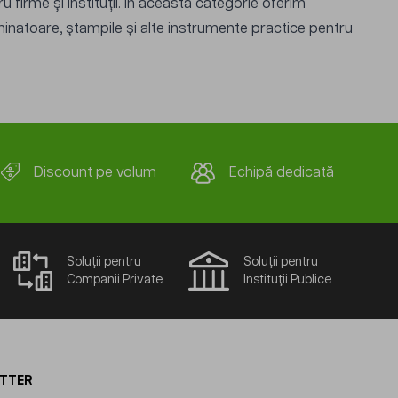
u firme și instituții. În această categorie oferim
aminatoare, ștampile și alte instrumente practice pentru
Discount pe volum
Echipă dedicată
Soluții pentru
Soluții pentru
Companii Private
Instituții Publice
ETTER