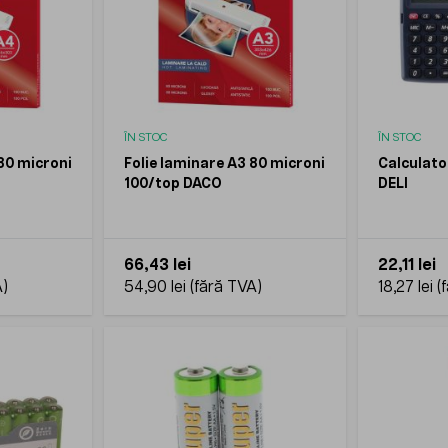
ÎN STOC
ÎN STOC
 80 microni
Folie laminare A3 80 microni
Calculato
100/top DACO
DELI
66,43 lei
22,11 lei
54,90 lei
18,27 lei