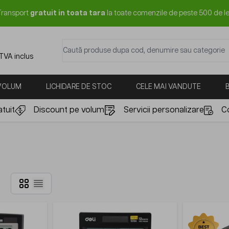
Transport
gratuit in toata tara
la toate comenzile de peste 500 de le
Caută produse dupa cod, denumire sau categorie
 TVA inclus
 VOLUM
LICHIDARE DE STOC
CELE MAI VANDUTE
tuit
Discount pe volum
Servicii personalizare
C
Grilă
Listă