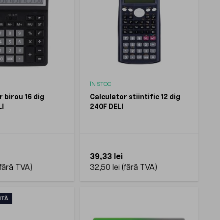
ÎN STOC
 birou 16 dig
Calculator stiintific 12 dig
I
240F DELI
39,33 lei
32,50 lei
ITĂ