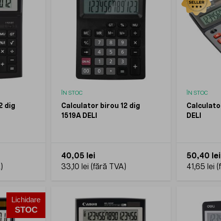
ÎN STOC
ÎN STOC
2 dig
Calculator birou 12 dig
Calculator
1519A DELI
DELI
40,05 lei
50,40 lei
33,10 lei
41,65 lei
Lichidare
STOC