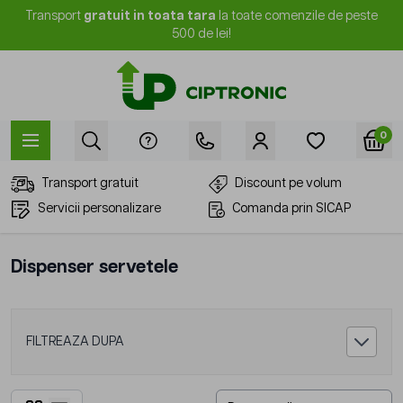
Mergi la Conținut
Transport
gratuit in toata tara
la toate comenzile de peste
500 de lei!
0
Transport gratuit
Discount pe volum
Servicii personalizare
Comanda prin SICAP
Dispenser servetele
FILTREAZA DUPA