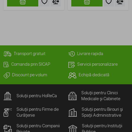
Transport gratuit
Livrare rapida
Comanda prin SICAP
Servicii personalizare
Discount pe volum
Echipă dedicată
Soluții pentru Clinici
Soluții pentru HoReCa
Medicale și Cabinete
Soluții pentru Firme de
Soluții pentru Birouri și
Curățenie
Spații Administrative
Soluții pentru Companii
Soluții pentru Instituții
Private
Publice