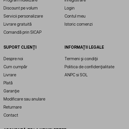
Program fidelizare
Înregistrare
Discount pe volum
Login
Servicii personalizare
Contul meu
Livrare gratuită
Istoric comenzi
Comandă prin SICAP
SUPORT CLIENȚI
INFORMAȚII LEGALE
Despre noi
Termeni și condiții
Cum cumpăr
Politica de confidențialitate
Livrare
ANPC
si
SOL
Plată
Garanție
Modificare sau anulare
Returnare
Contact