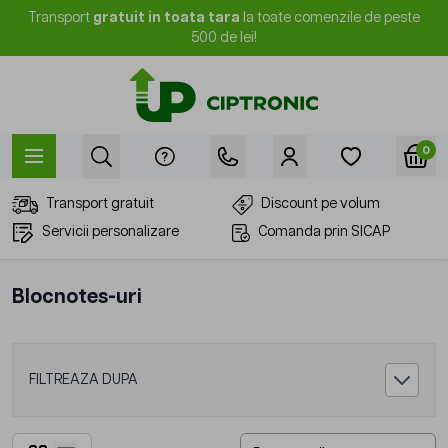
Mergi la Conținut
Transport
gratuit in toata tara
la toate comenzile de peste
500 de lei!
0
Transport gratuit
Discount pe volum
Servicii personalizare
Comanda prin SICAP
Blocnotes-uri
FILTREAZA DUPA