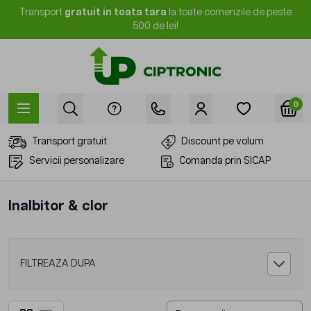
Mergi la Conținut
Transport
gratuit in toata tara
la toate comenzile de peste
500 de lei!
0
Transport gratuit
Discount pe volum
Servicii personalizare
Comanda prin SICAP
Inalbitor & clor
FILTREAZA DUPA