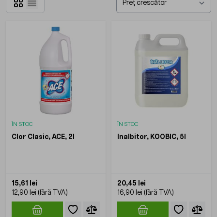
Grilă
Listă
ÎN STOC
ÎN STOC
Clor Clasic, ACE, 2l
Inalbitor, KOOBIC, 5l
15,61 lei
20,45 lei
12,90 lei
16,90 lei