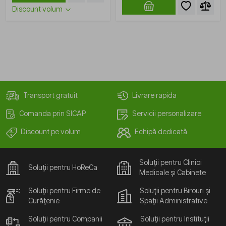
Discount volum
Transport gratuit
Livrare rapida
Comanda prin SICAP
Servicii personalizare
Discount pe volum
Echipă dedicată
Soluții pentru Clinici
Soluții pentru HoReCa
Medicale și Cabinete
Soluții pentru Firme de
Soluții pentru Birouri și
Curățenie
Spații Administrative
Soluții pentru Companii
Soluții pentru Instituții