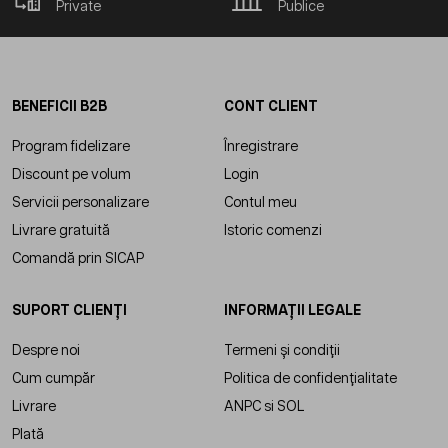
Private
Publice
BENEFICII B2B
CONT CLIENT
Program fidelizare
Înregistrare
Discount pe volum
Login
Servicii personalizare
Contul meu
Livrare gratuită
Istoric comenzi
Comandă prin SICAP
SUPORT CLIENȚI
INFORMAȚII LEGALE
Despre noi
Termeni și condiții
Cum cumpăr
Politica de confidențialitate
Livrare
ANPC
si
SOL
Plată