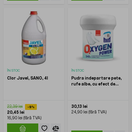
ÎN STOC
ÎN STOC
Clor Javel, SANO, 4l
Pudra indepartare pete,
rufe albe, cu efect de
inalbire, Oxygen Power,
SANO, 540gr
30,13 lei
22,39 lei
-9%
24,90 lei
20,45 lei
16,90 lei