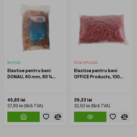
ÎN STOC
STOC EPUIZAT
Elastice pentru bani
Elastice pentru bani
DONAU, 60 mm, 80 %
OFFICE Products, 100
cauciuc, 1 Kg, color
mm, 1.5 x 1.5 mm, 60 %
cauciuc, 1 Kg, rosu
45,85 lei
39,33 lei
37,89 lei
32,50 lei