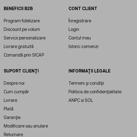
BENEFICII B2B
CONT CLIENT
Program fidelizare
Înregistrare
Discount pe volum
Login
Servicii personalizare
Contul meu
Livrare gratuită
Istoric comenzi
Comandă prin SICAP
SUPORT CLIENȚI
INFORMAȚII LEGALE
Despre noi
Termeni și condiții
Cum cumpăr
Politica de confidențialitate
Livrare
ANPC
si
SOL
Plată
Garanție
Modificare sau anulare
Returnare