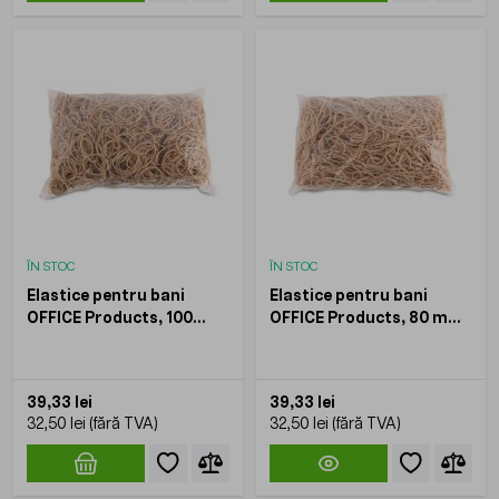
ÎN STOC
ÎN STOC
Elastice pentru bani
Elastice pentru bani
OFFICE Products, 100
OFFICE Products, 80 mm,
mm, 1.5x1.5 mm, 60 %
1.5x1.5 mm, 60 % cauciuc,
cauciuc, 1 Kg, culoare
1 Kg
naturala
39,33 lei
39,33 lei
32,50 lei
32,50 lei