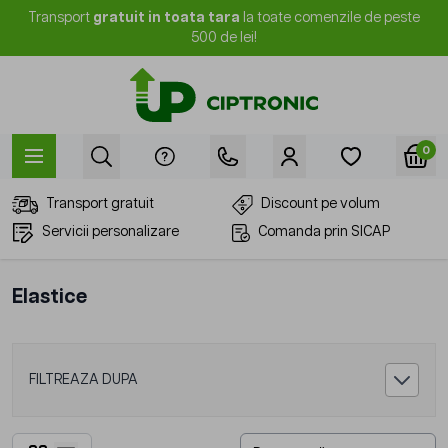
Mergi la Conținut
Transport
gratuit in toata tara
la toate comenzile de peste
500 de lei!
0
Transport gratuit
Discount pe volum
Servicii personalizare
Comanda prin SICAP
Elastice
FILTREAZA DUPA