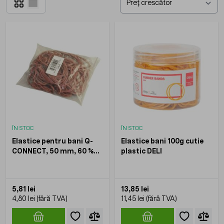
Grilă
Listă
ÎN STOC
ÎN STOC
Elastice pentru bani Q-
Elastice bani 100g cutie
CONNECT, 50 mm, 60 %
plastic DELI
cauciuc, 100 gr, rosu
5,81 lei
13,85 lei
4,80 lei
11,45 lei