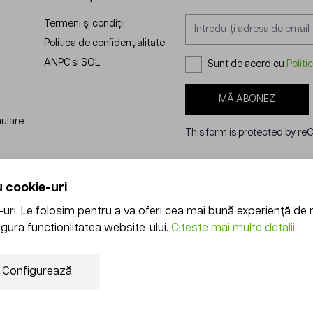
Adresă email
Termeni și condiții
Politica de confidențialitate
ANPC
si
SOL
Sunt de acord cu
Politi
MĂ ABONEZ
nulare
This form is protected by r
 cookie-uri
ri. Le folosim pentru a va oferi cea mai bună experiență de 
gura functionlitatea website-ului.
Citeste mai multe detalii.
Configurează