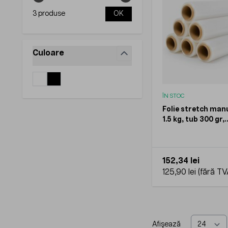
3 produse
OK
Culoare
filter
ÎN STOC
Folie stretch manu
1.5 kg, tub 300 gr,
transparenta, bax
152,34 lei
125,90 lei
Afișează