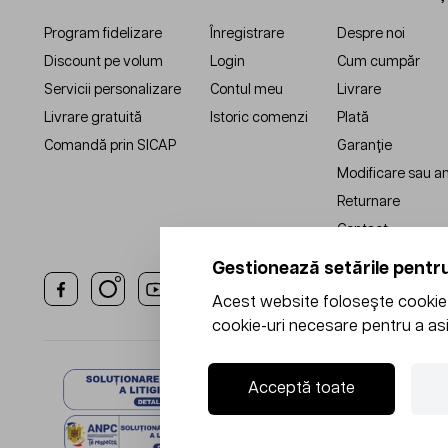
Program fidelizare
Înregistrare
Despre noi
Discount pe volum
Login
Cum cumpăr
Servicii personalizare
Contul meu
Livrare
Livrare gratuită
Istoric comenzi
Plată
Comandă prin SICAP
Garanție
Modificare sau a
Returnare
Contact
Gestionează setările pentru
Acest website folosește cookie-u
cookie-uri necesare pentru a asi
Acceptă toate