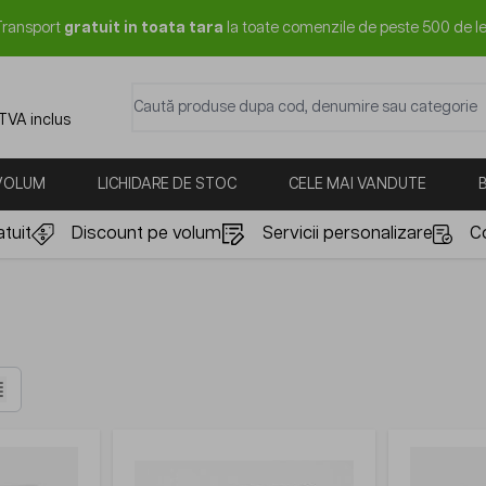
Transport
gratuit in toata tara
la toate comenzile de peste 500 de le
Caută produse dupa cod, denumire sau categorie
 TVA inclus
 VOLUM
LICHIDARE DE STOC
CELE MAI VANDUTE
tuit
Discount pe volum
Servicii personalizare
C
istă