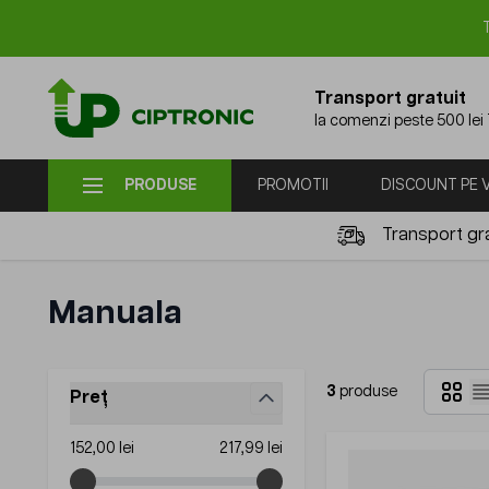
Mergi la Conținut
Transport gratuit
la comenzi peste 500 lei
PRODUSE
PROMOTII
DISCOUNT PE
Transport gra
Manuala
Grilă
3
produse
Preț
L
filter
Minimum value
Maximum value
152,00 lei
217,99 lei