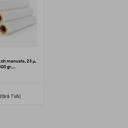
tch manuala, 23 μ,
300 gr,
nta, bax 6 role
i