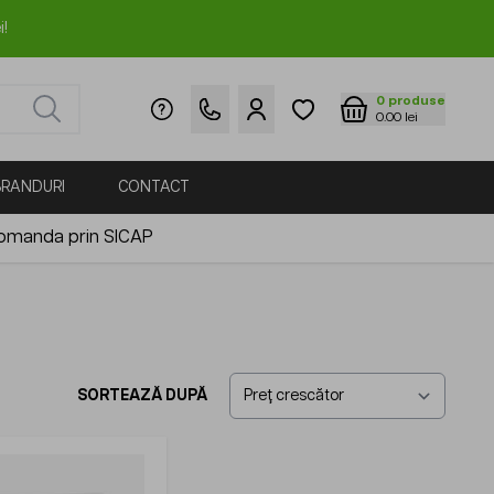
i!
0
produse
0.00 lei
BRANDURI
CONTACT
omanda prin SICAP
SORTEAZĂ DUPĂ