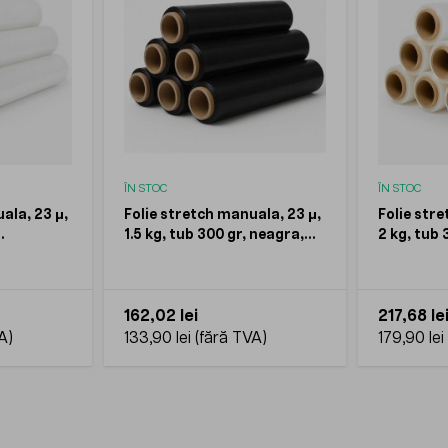
ÎN STOC
ÎN STOC
ala, 23 μ,
Folie stretch manuala, 23 μ,
Folie stre
1.5 kg, tub 300 gr, neagra,
2 kg, tub 
 6 role
bax 6 role
transpare
162,02 lei
217,68 le
133,90 lei
179,90 lei