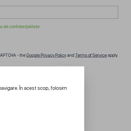
ca de confidențialitate
eCAPTCHA - the
Google Privacy Policy
and
Terms of Service
apply.
navigare. În acest scop, folosim