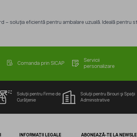
rd – soluția eficientă pentru ambalare uzuală. Ideală pentru st
Servicii
Comanda prin SICAP
personalizare
Soluții pentru Firme de
Soluții pentru Birouri și Spații
Curățenie
Administrative
I
INFORMAȚII LEGALE
ABONEAZĂ-TE LA NEWSL