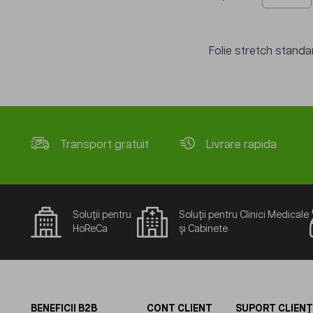
Folie stretch standa
Transport gratuit
Livrare rapida
Soluții pentru
Soluții pentru Clinici Medicale
HoReCa
și Cabinete
BENEFICII B2B
CONT CLIENT
SUPORT CLIENȚ