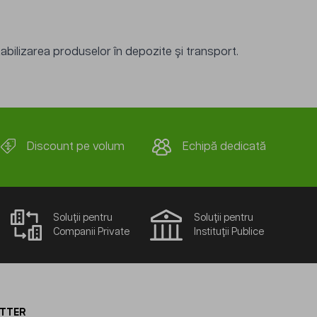
abilizarea produselor în depozite și transport.
Discount pe volum
Echipă dedicată
Soluții pentru
Soluții pentru
Companii Private
Instituții Publice
ETTER