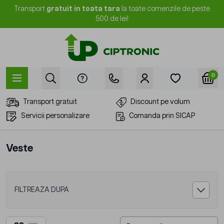
Mergi la Conținut
Transport
gratuit in toata tara
la toate comenzile de peste
500 de lei!
0
Transport gratuit
Discount pe volum
Servicii personalizare
Comanda prin SICAP
Veste
FILTREAZA DUPA