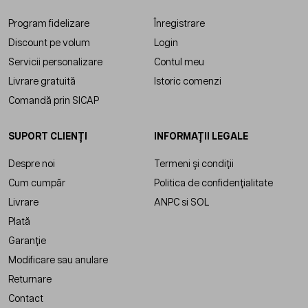
Program fidelizare
Înregistrare
Discount pe volum
Login
Servicii personalizare
Contul meu
Livrare gratuită
Istoric comenzi
Comandă prin SICAP
SUPORT CLIENȚI
INFORMAȚII LEGALE
Despre noi
Termeni și condiții
Cum cumpăr
Politica de confidențialitate
Livrare
ANPC
si
SOL
Plată
Garanție
Modificare sau anulare
Returnare
Contact