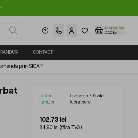
i!
0
produse
0.00 lei
BRANDURI
CONTACT
omanda prin SICAP
rbat
In stoc
Livrare in 7-9 zile
furnizor
lucratoare
102,73 lei
84,90 lei
(fără TVA)