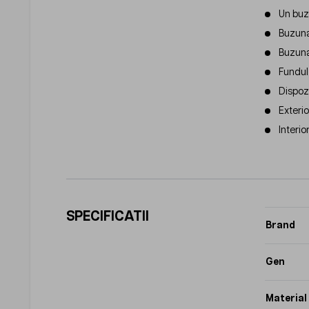
Un buzu
Buzuna
Buzunar
Fundul 
Dispoz
Exteri
Interio
SPECIFICATII
Brand
Gen
Material