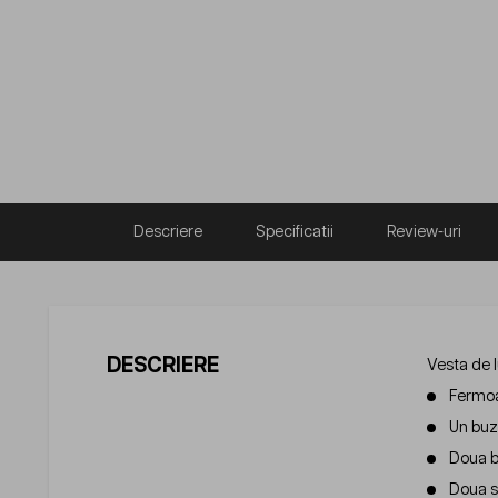
Descriere
Specificatii
Review-uri
DESCRIERE
Vesta de l
Fermoa
Un buz
Doua bu
Doua su