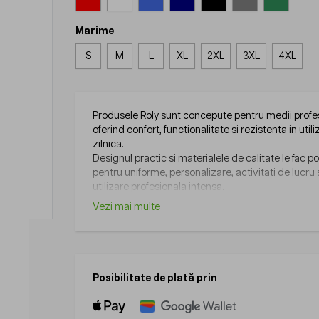
Marime
S
M
L
XL
2XL
3XL
4XL
Produsele Roly sunt concepute pentru medii profe
oferind confort, functionalitate si rezistenta in util
zilnica.
Designul practic si materialele de calitate le fac po
pentru uniforme, personalizare, activitati de lucru
utilizare profesionala intensa.
Vezi mai multe
Posibilitate de plată prin