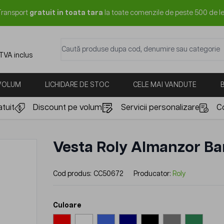
Transport
gratuit in toata tara
la toate comenzile de peste 500 de le
Caută produse dupa cod, denumire sau categorie
 TVA inclus
 VOLUM
LICHIDARE DE STOC
CELE MAI VANDUTE
tuit
Discount pe volum
Servicii personalizare
C
Vesta Roly Almanzor Ba
Cod produs:
CC50672
Producator:
Roly
Culoare