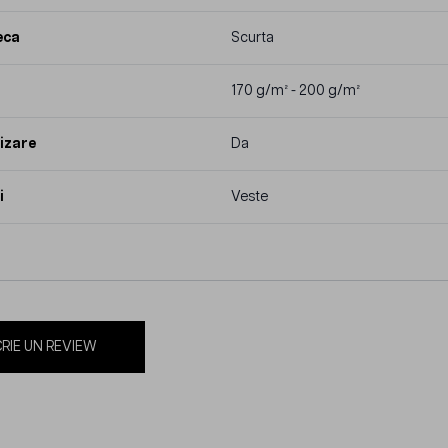
eca
Scurta
170 g/m² - 200 g/m²
izare
Da
i
Veste
RIE UN REVIEW