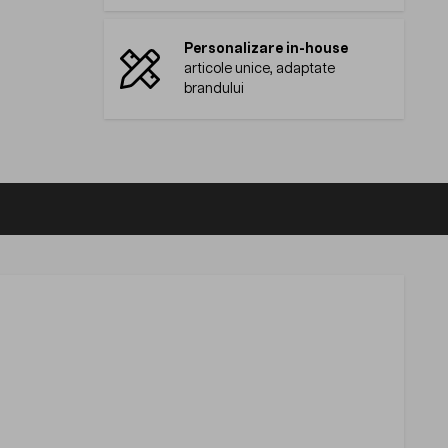
Personalizare in-house
articole unice, adaptate
brandului