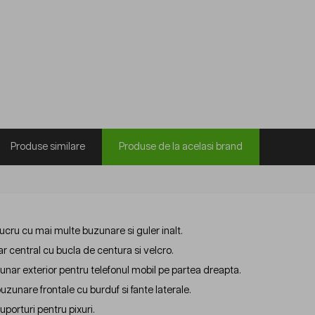
Produse similare
Produse de la acelasi brand
ucru cu mai multe buzunare si guler inalt.
r central cu bucla de centura si velcro.
unar exterior pentru telefonul mobil pe partea dreapta.
zunare frontale cu burduf si fante laterale.
porturi pentru pixuri.