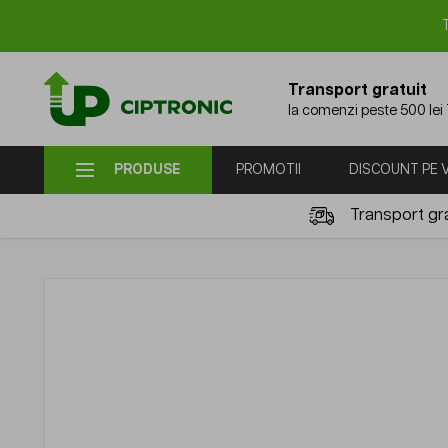
Mergi la Conținut
Transport gratuit
la comenzi peste 500 lei
PRODUSE
PROMOTII
DISCOUNT PE
Transport gra