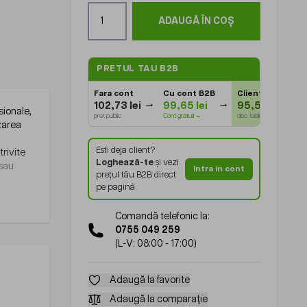
Cantitate
ADAUGĂ ÎN COȘ
PRETUL TAU B2B
Fara cont
Cu cont B2B
Client Gold
⭐
102,73 lei
99,65 lei
95,54 lei
sionale,
pret public
Cont gratuit→
disc. loialitate
izarea
Esti deja client?
trivite
Loghează-te
și vezi
 sau
Intra in cont
prețul tău B2B direct
pe pagină.
Comandă telefonic la:
0755 049 259
(L-V: 08:00 - 17:00)
Adaugă la favorite
Adaugă la comparație