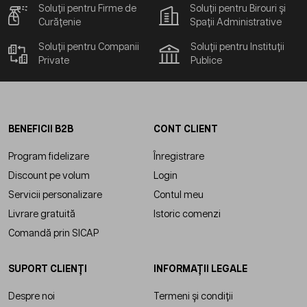
Soluții pentru Firme de
Soluții pentru Birouri și
Curățenie
Spații Administrative
Soluții pentru Companii
Soluții pentru Instituții
Private
Publice
BENEFICII B2B
CONT CLIENT
Program fidelizare
Înregistrare
Discount pe volum
Login
Servicii personalizare
Contul meu
Livrare gratuită
Istoric comenzi
Comandă prin SICAP
SUPORT CLIENȚI
INFORMAȚII LEGALE
Despre noi
Termeni și condiții