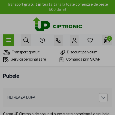
Mergi la Conținut
Transport
gratuit in toata tara
la toate comenzile de peste
500 de lei!
0
Transport gratuit
Discount pe volum
Servicii personalizare
Comanda prin SICAP
Pubele
FILTREAZA DUPA
Gama UP Ciptronic de
coșuri și pubele
este completată de pubele