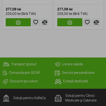
277,09 lei
277,09 lei
229,00 lei
229,00 lei
Transport gratuit
Livrare rapida
Comanda prin SICAP
Servicii personalizare
Discount pe volum
Echipă dedicată
Soluții pentru Clinici
Soluții pentru HoReCa
Medicale și Cabinete