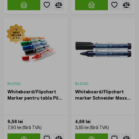
ÎN STOC
ÎN STOC
Whiteboard/Flipchart
Whiteboard/Flipchart
Marker pentru tabla Pilot
marker Schneider Maxx
Vboard Master, varf
290, vf.rotund
rotund, 6 mm
9,56 lei
4,66 lei
7,90 lei
3,85 lei