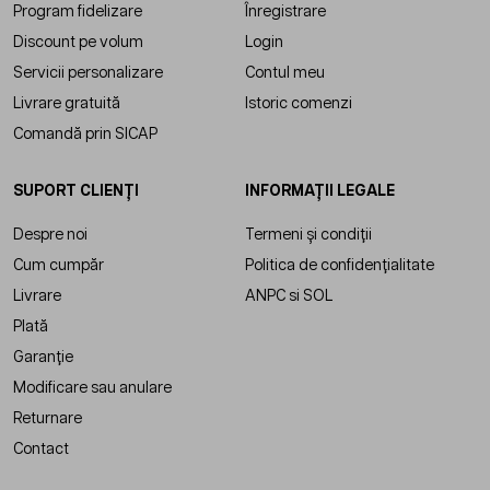
Program fidelizare
Înregistrare
Discount pe volum
Login
Servicii personalizare
Contul meu
Livrare gratuită
Istoric comenzi
Comandă prin SICAP
SUPORT CLIENȚI
INFORMAȚII LEGALE
Despre noi
Termeni și condiții
Cum cumpăr
Politica de confidențialitate
Livrare
ANPC
si
SOL
Plată
Garanție
Modificare sau anulare
Returnare
Contact