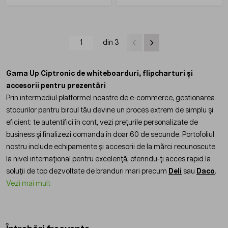
din 3
Gama Up Ciptronic de whiteboarduri, flipcharturi și
accesorii pentru prezentări
Prin intermediul platformeI noastre de e-commerce, gestionarea
stocurilor pentru biroul tău devine un proces extrem de simplu și
eficient: te autentifici în cont, vezi prețurile personalizate de
business și finalizezi comanda în doar 60 de secunde. Portofoliul
nostru include echipamente și accesorii de la mărci recunoscute
la nivel internațional pentru excelență, oferindu-ți acces rapid la
soluții de top dezvoltate de branduri mari precum
Deli
sau
Daco
.
Vezi mai mult