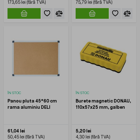
173,65 lei
75,79 lei
ÎN STOC
ÎN STOC
Panou pluta 45*60 cm
Burete magnetic DONAU,
rama aluminiu DELI
110x57x25 mm, galben
61,04 lei
5,20 lei
50,45 lei
4,30 lei