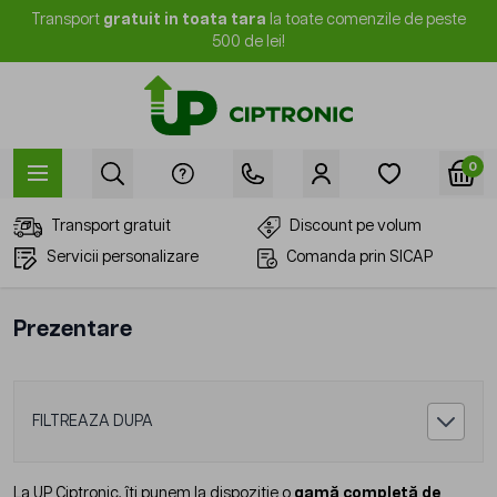
Mergi la Conținut
Transport
gratuit in toata tara
la toate comenzile de peste
500 de lei!
0
Transport gratuit
Discount pe volum
Servicii personalizare
Comanda prin SICAP
Prezentare
FILTREAZA DUPA
La UP Ciptronic, îți punem la dispoziție o
gamă completă de