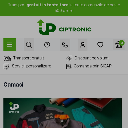
Mergi la Conținut
Transport
gratuit in toata tara
la toate comenzile de peste
500 de lei!
0
Transport gratuit
Discount pe volum
Servicii personalizare
Comanda prin SICAP
Camasi