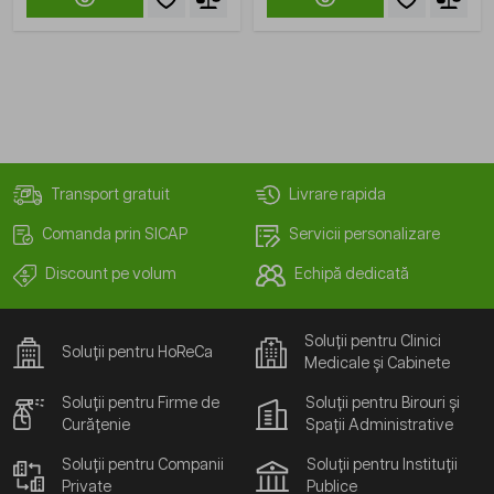
Transport gratuit
Livrare rapida
Comanda prin SICAP
Servicii personalizare
Discount pe volum
Echipă dedicată
Soluții pentru Clinici
Soluții pentru HoReCa
Medicale și Cabinete
Soluții pentru Firme de
Soluții pentru Birouri și
Curățenie
Spații Administrative
Soluții pentru Companii
Soluții pentru Instituții
Private
Publice