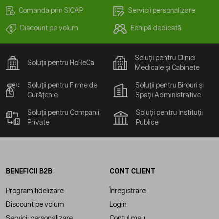
Comanda prin SICAP
Servicii personalizare
Discount pe volum
Echipă dedicată
Soluții pentru Clinici
Soluții pentru HoReCa
Medicale și Cabinete
Soluții pentru Firme de
Soluții pentru Birouri și
Curățenie
Spații Administrative
Soluții pentru Companii
Soluții pentru Instituții
Private
Publice
BENEFICII B2B
CONT CLIENT
Program fidelizare
Înregistrare
Discount pe volum
Login
Servicii personalizare
Contul meu