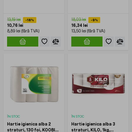
LUCART, 10 role/set
3.10, LUCART, 10role/set
13,19 lei
18,03 lei
-18%
-9%
10,76 lei
16,34 lei
8,89 lei
13,50 lei
ÎN STOC
ÎN STOC
Hartie igienica alba 2
Hartie igienica alba 3
straturi, 130 foi, KOOBIC,
straturi, KILO, 1kg,