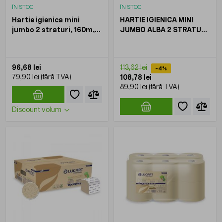
ÎN STOC
ÎN STOC
Hartie igienica mini
HARTIE IGIENICA MINI
jumbo 2 straturi, 160m,
JUMBO ALBA 2 STRATURI,
Econatural 19J, LUCART,
130M, STRONG 19J,
12role/bax
LUCART, 12ROLE/BAX
96,68 lei
113,62 lei
-4%
79,90 lei
108,78 lei
89,90 lei
Discount volum