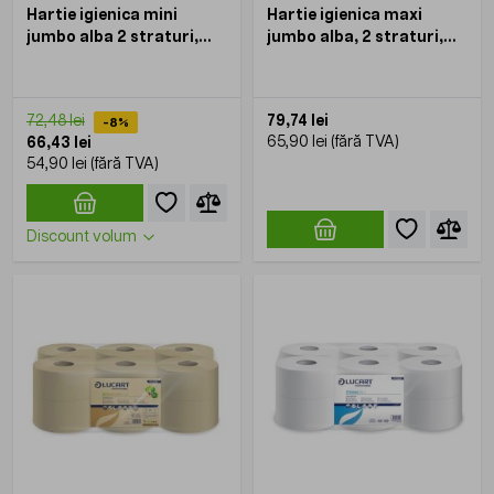
Hartie igienica mini
Hartie igienica maxi
jumbo alba 2 straturi,
jumbo alba, 2 straturi,
KOOBIC, 400gr,
KOOBIC, 800gr, 6role/bax
12role/bax
79,74 lei
72,48 lei
-8%
65,90 lei
66,43 lei
54,90 lei
Discount volum