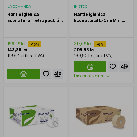
LA COMANDA
ÎN STOC
Hartie igienica
Hartie igienica
Econatural Tetrapack tip
Econatural L-One Mini
bulk, LUCART, 210foi/set,
180, LUCART, 12role/bax
40set/bax
169,28 lei
217,68 lei
-15%
-6%
143,89 lei
205,58 lei
118,92 lei
169,90 lei
Discount volum