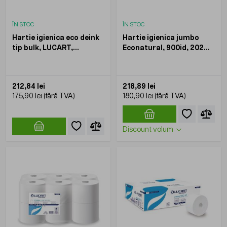
ÎN STOC
ÎN STOC
Hartie igienica eco deink
Hartie igienica jumbo
tip bulk, LUCART,
Econatural, 900id, 202m,
210foi/set, 40set/bax
LUCART, 12role/bax
212,84 lei
218,89 lei
175,90 lei
180,90 lei
Discount volum