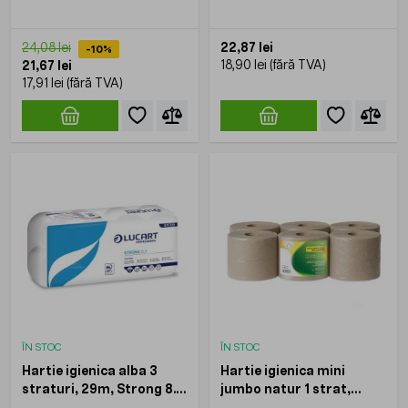
10role/set
22,87 lei
24,08 lei
-10%
18,90 lei
21,67 lei
17,91 lei
ÎN STOC
ÎN STOC
Hartie igienica alba 3
Hartie igienica mini
straturi, 29m, Strong 8.3,
jumbo natur 1 strat,
LUCART, 8role/set
KOOBIC, 300gr,