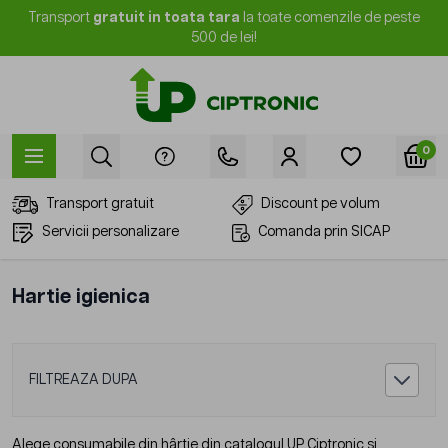
Mergi la Conținut
Transport
gratuit in toata tara
la toate comenzile de peste
500 de lei!
0
Transport gratuit
Discount pe volum
Servicii personalizare
Comanda prin SICAP
Hartie igienica
FILTREAZA DUPA
Alege
consumabile din hârtie
din catalogul UP Ciptronic și