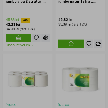
jumbo alba 2 straturi,
jumbo natur 1 strat,
KOOBIC, 250gr,
KOOBIC, 800gr, 6role/bax
12role/bax
42,82 lei
45,86 lei
-8%
35,39 lei
42,23 lei
34,90 lei
Discount volum
ÎN STOC
ÎN STOC