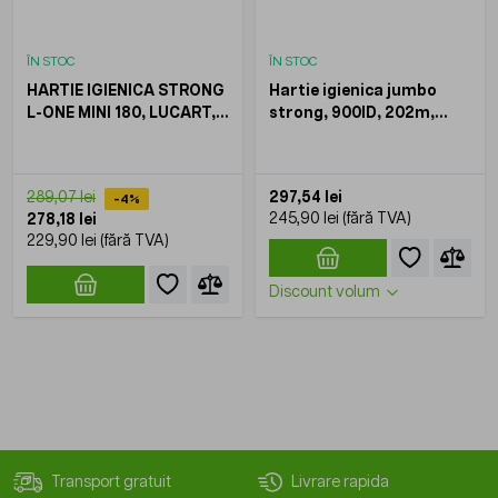
ÎN STOC
ÎN STOC
HARTIE IGIENICA STRONG
Hartie igienica jumbo
L-ONE MINI 180, LUCART,
strong, 900ID, 202m,
12ROLE/BAX
LUCART, 12role/bax
297,54 lei
289,07 lei
-4%
245,90 lei
278,18 lei
229,90 lei
Discount volum
Transport gratuit
Livrare rapida