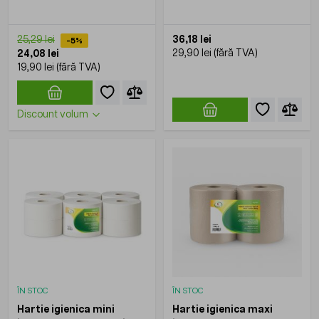
12role/bax
36,18 lei
25,29 lei
-5%
29,90 lei
24,08 lei
19,90 lei
Discount volum
ÎN STOC
ÎN STOC
Hartie igienica mini
Hartie igienica maxi