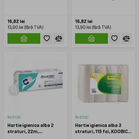
24buc/set
10role/bax
16,82 lei
16,82 lei
13,90 lei
13,90 lei
ÎN STOC
ÎN STOC
Hartie igienica alba 2
Hartie igienica alba 3
straturi, 22m,
straturi, 115 foi, KOOBIC,
Aquastream 10, LUCART,
24role/set