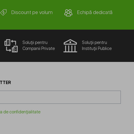
Discount pe volum
Echipă dedicată
Soluții pentru
Soluții pentru
Companii Private
Instituții Publice
ETTER
ca de confidențialitate