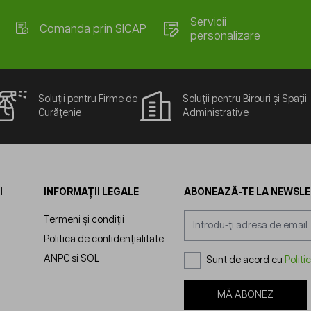
Servicii
Comanda prin SICAP
personalizare
Soluții pentru Firme de
Soluții pentru Birouri și Spații
Curățenie
Administrative
I
INFORMAȚII LEGALE
ABONEAZĂ-TE LA NEWSL
Adresă email
Termeni și condiții
Politica de confidențialitate
ANPC
si
SOL
Sunt de acord cu
Politi
MĂ ABONEZ