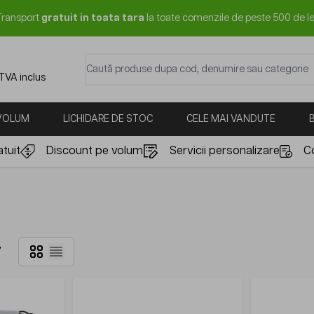
Transport
gratuit in toata tara
la toate comenzile de peste 500 de le
Caută produse dupa cod, denumire sau categorie
 TVA inclus
 VOLUM
LICHIDARE DE STOC
CELE MAI VANDUTE
tuit
Discount pe volum
Servicii personalizare
C
Grilă
7
Listă