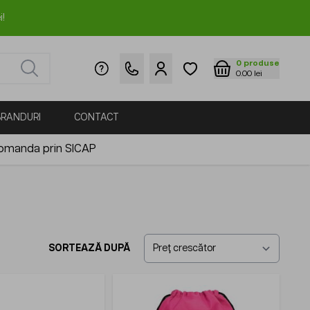
i!
0
produse
0.00 lei
BRANDURI
CONTACT
omanda prin SICAP
SORTEAZĂ DUPĂ