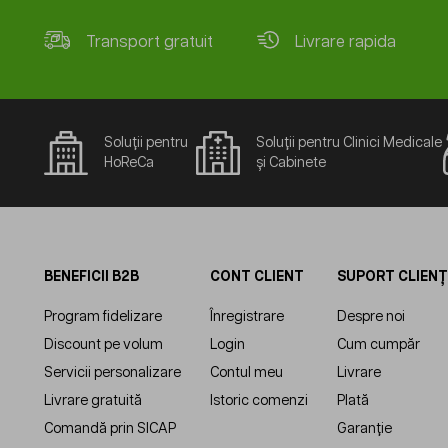
Transport gratuit
Livrare rapida
Soluții pentru
Soluții pentru Clinici Medicale
HoReCa
și Cabinete
BENEFICII B2B
CONT CLIENT
SUPORT CLIENȚ
Program fidelizare
Înregistrare
Despre noi
Discount pe volum
Login
Cum cumpăr
Servicii personalizare
Contul meu
Livrare
Livrare gratuită
Istoric comenzi
Plată
Comandă prin SICAP
Garanție