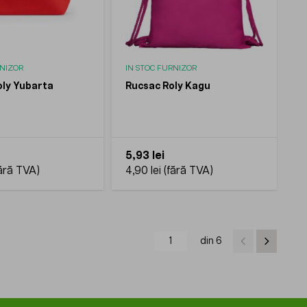
RNIZOR
IN STOC FURNIZOR
ly Yubarta
Rucsac Roly Kagu
5,93 lei
4,90 lei
din 6