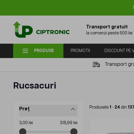
Mergi la Conținut
Transport gratuit
la comenzi peste 500 lei
PRODUSE
PROMOTII
DISCOUNT PE
Transport gra
Rucsacuri
Produsele
1
-
24
din
13
Preț
filter
Minimum value
Maximum value
3,00 lei
318,99 lei