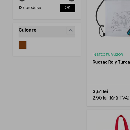
137 produse
OK
Culoare
filter
IN STOC FURNIZOR
Rucsac Roly Turca
3,51 lei
2,90 lei