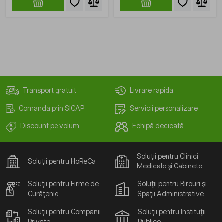
Transport gratuit
Livrare rapida
Comanda prin SICAP
Servicii personalizare
Discount pe volum
Echipă dedicată
Soluții pentru Clinici
Soluții pentru HoReCa
Medicale și Cabinete
Soluții pentru Firme de
Soluții pentru Birouri și
Curățenie
Spații Administrative
Soluții pentru Companii
Soluții pentru Instituții
Private
Publice