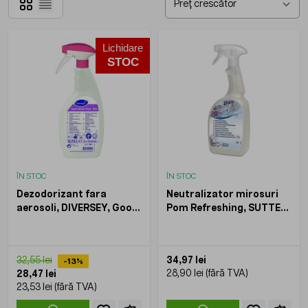
Grilă
Listă
Lichidare
STOC
ÎN STOC
ÎN STOC
Dezodorizant fara
Neutralizator mirosuri
aerosoli, DIVERSEY, Good
Pom Refreshing, SUTTER,
Sense Fresh, 750ml
750ml
34,97 lei
32,55 lei
-13%
28,90 lei
28,47 lei
23,53 lei