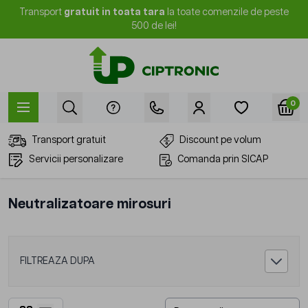
Mergi la Conținut
Transport
gratuit in toata tara
la toate comenzile de peste
500 de lei!
0
Transport gratuit
Discount pe volum
Servicii personalizare
Comanda prin SICAP
Neutralizatoare mirosuri
FILTREAZA DUPA