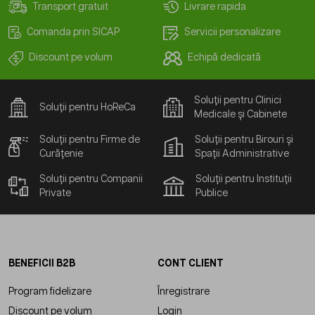
Transport gratuit
Livrare rapida
Comanda prin SICAP
Servicii personalizare
Discount pe volum
Echipă dedicată
Soluții pentru Clinici
Soluții pentru HoReCa
Medicale și Cabinete
Soluții pentru Firme de
Soluții pentru Birouri și
Curățenie
Spații Administrative
Soluții pentru Companii
Soluții pentru Instituții
Private
Publice
BENEFICII B2B
CONT CLIENT
Program fidelizare
Înregistrare
Discount pe volum
Login