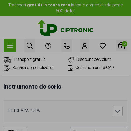
Mergi la Conținut
Transport
gratuit in toata tara
la toate comenzile de peste
500 de lei!
0
Transport gratuit
Discount pe volum
Servicii personalizare
Comanda prin SICAP
Instrumente de scris
FILTREAZA DUPA