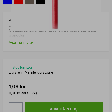
Produs din gama Roly, practic si usor de folosit in diverse
contexte.
O solutie simpla si eficienta pentru a creste vizibilitatea
brandului.
Vezi mai multe
In stoc furnizor
Livrare in 7-9 zile lucratoare
1,09 lei
0,90 lei
(fără TVA)
Cantitate
ADAUGĂ ÎN COȘ