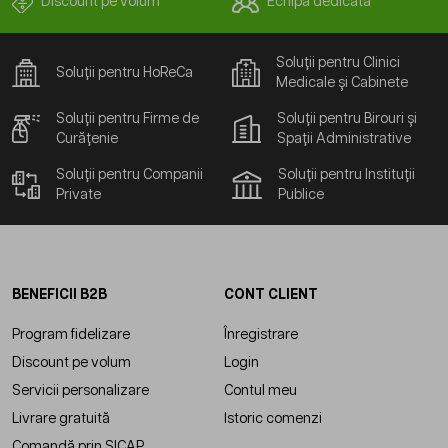
Discount pe volum
Echipă dedicată
Soluții pentru Clinici
Soluții pentru HoReCa
Medicale și Cabinete
Soluții pentru Firme de
Soluții pentru Birouri și
Curățenie
Spații Administrative
Soluții pentru Companii
Soluții pentru Instituții
Private
Publice
BENEFICII B2B
CONT CLIENT
Program fidelizare
Înregistrare
Discount pe volum
Login
Servicii personalizare
Contul meu
Livrare gratuită
Istoric comenzi
Comandă prin SICAP