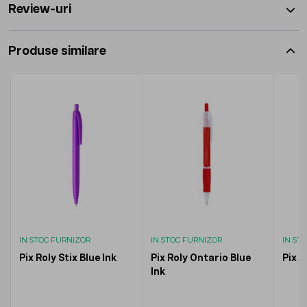
Review-uri
Produse similare
IN STOC FURNIZOR
IN STOC FURNIZOR
IN ST
Pix Roly Stix Blue Ink
Pix Roly Ontario Blue
Pix R
Ink