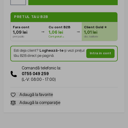
PRETUL TAU B2B
Fara cont
Cu cont B2B
Client Gold
⭐
1,09 lei
1,06 lei
1,01 lei
pret public
Cont gratuit→
disc. loialitate
Esti deja client?
Loghează-te
și vezi prețul
Intra in cont
tău B2B direct pe pagină.
Comandă telefonic la:
0755 049 259
(L-V: 08:00 - 17:00)
Adaugă la favorite
Adaugă la comparație