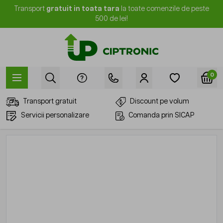
Mergi la Conținut
Transport
gratuit in toata tara
la toate comenzile de peste
500 de lei!
0
Transport gratuit
Discount pe volum
Servicii personalizare
Comanda prin SICAP