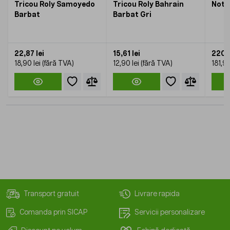
Tricou Roly Samoyedo
Tricou Roly Bahrain
Note
Barbat
Barbat Gri
22,87 lei
15,61 lei
220,1
18,90 lei
12,90 lei
181,90
Transport gratuit
Livrare rapida
Comanda prin SICAP
Servicii personalizare