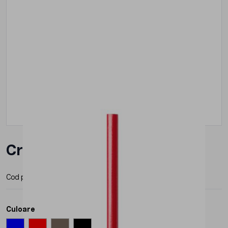
Creion Roly Veta
Cod produs:
LA8088
Producator:
Roly
Culoare