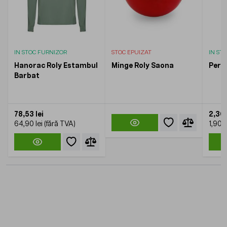
IN STOC FURNIZOR
STOC EPUIZAT
IN ST
Hanorac Roly Estambul
Minge Roly Saona
Periu
Barbat
78,53 lei
2,30 
64,90 lei
1,90 l