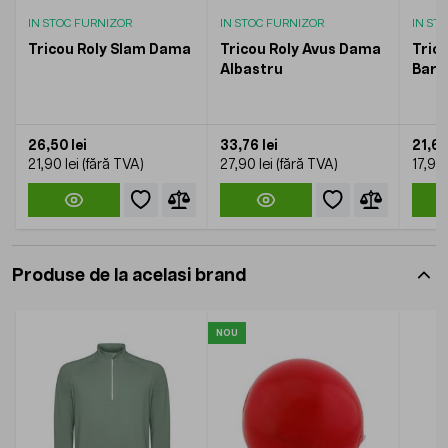
IN STOC FURNIZOR
IN STOC FURNIZOR
IN ST
Tricou Roly Slam Dama
Tricou Roly Avus Dama
Tric
Albastru
Barb
26,50 lei
33,76 lei
21,66
21,90 lei
27,90 lei
17,90 
Produse de la acelasi brand
NOU