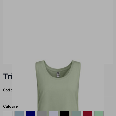
Tricou Roly Nara Dama
Cod produs:
CA65361
Producator:
Roly
Culoare