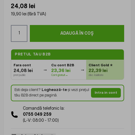
24,08 lei
19,90 lei
(fără TVA)
Cantitate
ADAUGĂ ÎN COȘ
PRETUL TAU B2B
Fara cont
Cu cont B2B
Client Gold
⭐
24,08 lei
23,36 lei
22,39 lei
pret public
Cont gratuit→
disc. loialitate
Esti deja client?
Loghează-te
și vezi prețul
Intra in cont
tău B2B direct pe pagină.
Comandă telefonic la:
0755 049 259
(L-V: 08:00 - 17:00)