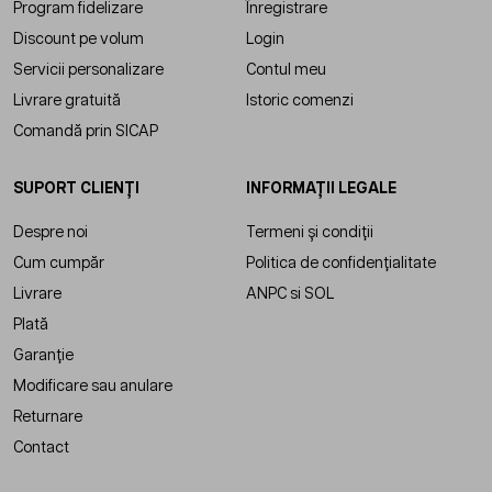
Program fidelizare
Înregistrare
Discount pe volum
Login
Servicii personalizare
Contul meu
Livrare gratuită
Istoric comenzi
Comandă prin SICAP
SUPORT CLIENȚI
INFORMAȚII LEGALE
Despre noi
Termeni și condiții
Cum cumpăr
Politica de confidențialitate
Livrare
ANPC
si
SOL
Plată
Garanție
Modificare sau anulare
Returnare
Contact