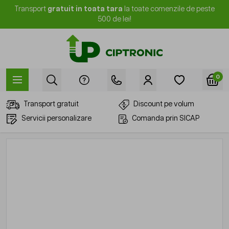
Mergi la Conținut
Transport
gratuit in toata tara
la toate comenzile de peste
500 de lei!
0
Transport gratuit
Discount pe volum
Servicii personalizare
Comanda prin SICAP