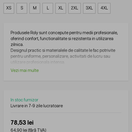
XS
S
M
L
XL
2XL
3XL
4XL
Produsele Roly sunt concepute pentru medii profesionale,
oferind confort, functionalitate si rezistenta in utilizarea
zilnica.
Designul practic si materialele de calitate le fac potrivite
pentru uniforme, personalizare, activitati de lucru sau
utilizare profesionala intensa.
Vezi mai multe
In stoc furnizor
Livrare in 7-9 zile lucratoare
78,53 lei
64,90 lei
(fără TVA)