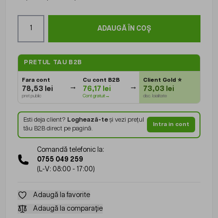
Cantitate
ADAUGĂ ÎN COȘ
PRETUL TAU B2B
Fara cont
Cu cont B2B
Client Gold
⭐
78,53 lei
76,17 lei
73,03 lei
pret public
Cont gratuit→
disc. loialitate
Esti deja client?
Loghează-te
și vezi prețul
Intra in cont
tău B2B direct pe pagină.
Comandă telefonic la:
0755 049 259
(L-V: 08:00 - 17:00)
Adaugă la favorite
Adaugă la comparație