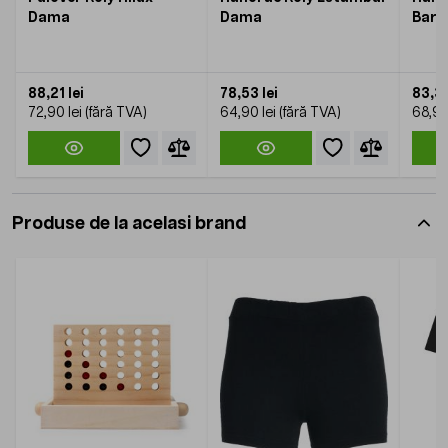
Dama
Dama
Barb
88,21 lei
78,53 lei
83,37
72,90 lei
64,90 lei
68,90
Produse de la acelasi brand