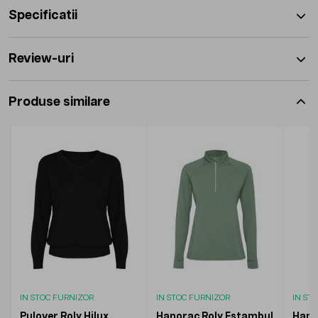
Specificatii
Review-uri
Produse similare
IN STOC FURNIZOR
IN STOC FURNIZOR
IN ST
Pulover Roly Hilux
Hanorac Roly Estambul
Hano