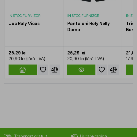
IN STOC FURNIZOR
IN STOC FURNIZOR
IN ST
Joc Roly Vicos
Pantaloni Roly Nelly
Trico
Dama
Barb
25,29 lei
25,29 lei
21,66
20,90 lei
20,90 lei
17,90 
Transport gratuit
Livrare rapida