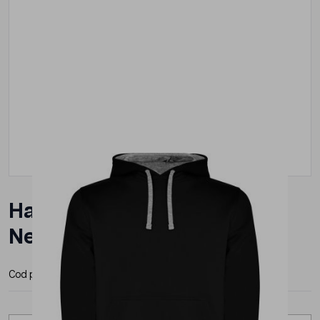
Hanorac Roly Urban Barbat
Negru
Cod produs:
SU106727
Producator:
Roly