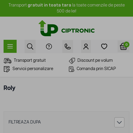
Mergi la Conținut
Transport
gratuit in toata tara
la toate comenzile de peste
500 de lei!
0
Transport gratuit
Discount pe volum
Servicii personalizare
Comanda prin SICAP
Roly
FILTREAZA DUPA