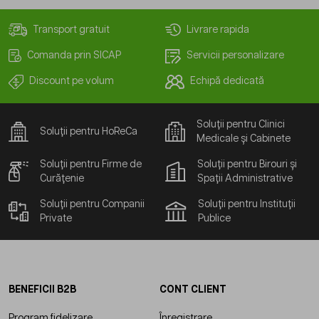
Transport gratuit
Livrare rapida
Comanda prin SICAP
Servicii personalizare
Discount pe volum
Echipă dedicată
Soluții pentru Clinici
Soluții pentru HoReCa
Medicale și Cabinete
Soluții pentru Firme de
Soluții pentru Birouri și
Curățenie
Spații Administrative
Soluții pentru Companii
Soluții pentru Instituții
Private
Publice
BENEFICII B2B
CONT CLIENT
Program fidelizare
Înregistrare