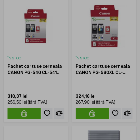
ÎN STOC
ÎN STOC
Pachet cartuse cerneala
Pachet cartuse cerneala
CANON PG-540 CL-541
CANON PG-560XL CL-
pentru PIXMA MG2140
561XL pentru PIXMA
MG3150 MG3650 MG4250
TS5253 TS5350 TS5351
Negru + Multicolor
TS5352 Negru +
310,37 lei
324,16 lei
Multicolor
256,50 lei
267,90 lei