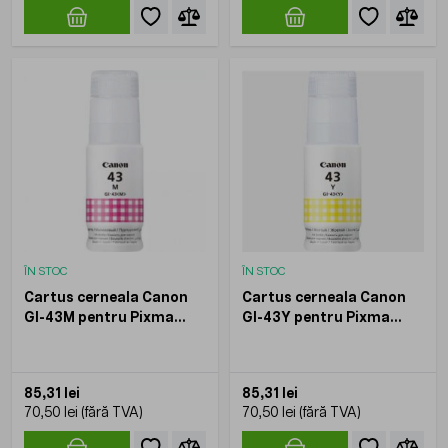
ÎN STOC
ÎN STOC
Cartus cerneala Canon
Cartus cerneala Canon
GI-43M pentru Pixma
GI-43Y pentru Pixma
G540 G640 Magenta 60
G540 G640 Galben 60 ml
ml 3800 pagini
3800 pagini
85,31 lei
85,31 lei
70,50 lei
70,50 lei