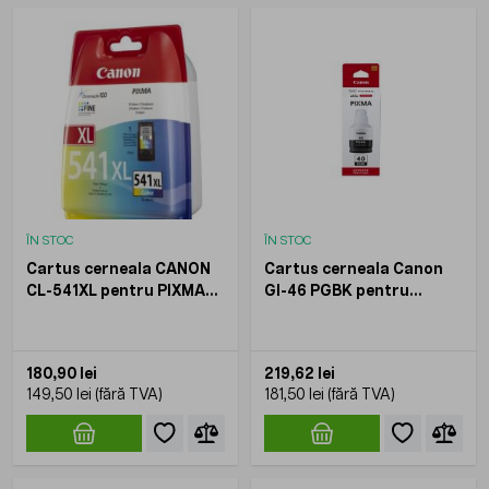
ÎN STOC
ÎN STOC
Cartus cerneala CANON
Cartus cerneala Canon
CL-541XL pentru PIXMA
GI-46 PGBK pentru
MG2150 MG3150 MG3550
MAXIFY GX6040 GX7040
MG4250 MX375 MX455
Negru 6000 pagini
MX525 Multicolor 400
180,90 lei
219,62 lei
pagini 15 ml
149,50 lei
181,50 lei