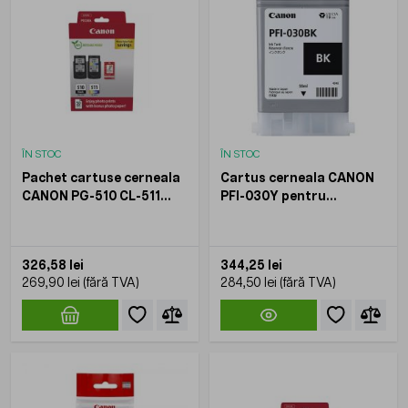
ÎN STOC
ÎN STOC
Pachet cartuse cerneala
Cartus cerneala CANON
CANON PG-510 CL-511
PFI-030Y pentru
pentru PIXMA iP2700
imagePROGRAF TA-20
MP230 MP280 MP490
TA-30 55 ml
Negru + Multicolor
326,58 lei
344,25 lei
269,90 lei
284,50 lei