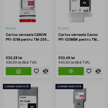
ÎN STOC
ÎN STOC
Cartus cerneala CANON
Cartus cerneala Canon
PFI-121M pentru TM-255
PFI-120MBK pentru TM
TM-350 TM-355 Magenta
200 TM 205 TM 300 TM
130 ml
305 130 ml
532,28 lei
533,49 lei
439,90 lei
440,90 lei
LIVRARE GRATUITĂ
LIVRARE GRATUITĂ