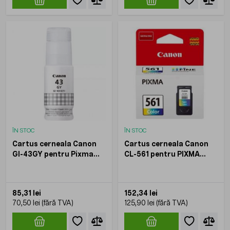
ÎN STOC
ÎN STOC
Cartus cerneala Canon
Cartus cerneala Canon
GI-43GY pentru Pixma
CL-561 pentru PIXMA
G540 G640 Gri 60 ml
TS5350 TS5351 TS5352
3800 pagini
Color 8.3 ml 180 pagini
85,31 lei
152,34 lei
70,50 lei
125,90 lei