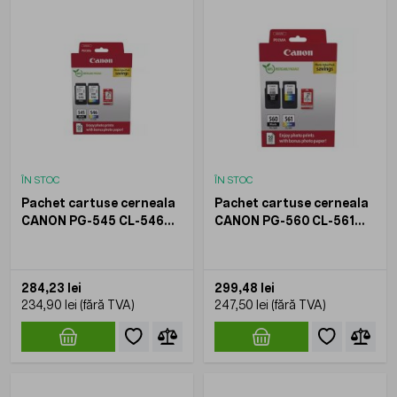
ÎN STOC
ÎN STOC
Pachet cartuse cerneala
Pachet cartuse cerneala
CANON PG-545 CL-546
CANON PG-560 CL-561
pentru PIXMA iP2850
pentru PIXMA TS5253
MG2450 MG2550
TS5350 TS5351 TS5352
MG2950 MG3050 MX495
Negru + Multicolor
284,23 lei
299,48 lei
TR4550 Negru +
234,90 lei
247,50 lei
Multicolor