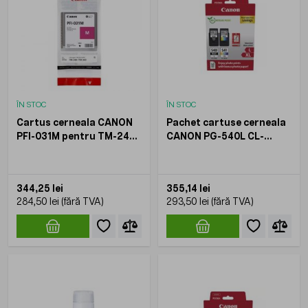
ÎN STOC
ÎN STOC
Cartus cerneala CANON
Pachet cartuse cerneala
PFI-031M pentru TM-240
CANON PG-540L CL-
TM-340 Magenta 55 ml
541XL pentru PIXMA
GM2050 MG2140 MG3150
MG3650 Negru +
344,25 lei
355,14 lei
Multicolor
284,50 lei
293,50 lei