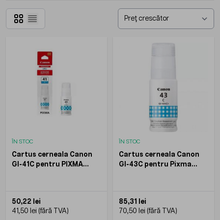
Grilă
Listă
ÎN STOC
ÎN STOC
Cartus cerneala Canon
Cartus cerneala Canon
GI-41C pentru PIXMA
GI-43C pentru Pixma
G3460 G3420 G2460
G540 G640 Cyan 60 ml
G2420 G1420 Cyan 7700
3800 pagini
pagini
50,22 lei
85,31 lei
41,50 lei
70,50 lei