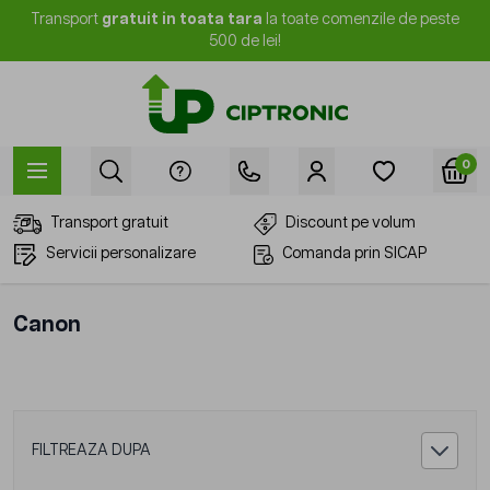
Mergi la Conținut
Transport
gratuit in toata tara
la toate comenzile de peste
500 de lei!
0
Transport gratuit
Discount pe volum
Servicii personalizare
Comanda prin SICAP
Canon
FILTREAZA DUPA