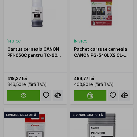
ÎN STOC
ÎN STOC
Cartus cerneala CANON
Pachet cartuse cerneala
PFI-050C pentru TC-20
CANON PG-540L X2 CL-
TC-20M 70 ml
541XL pentru PIXMA
GM2050 MG2140 MG3150
MG3650 Negru +
419,27 lei
494,77 lei
Multicolor
346,50 lei
408,90 lei
LIVRARE GRATUITĂ
LIVRARE GRATUITĂ