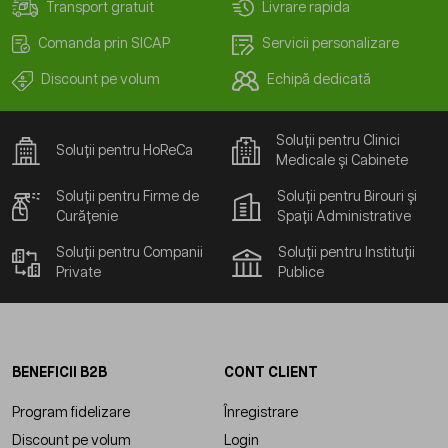
Transport gratuit
Livrare rapida
Comanda prin SICAP
Servicii personalizare
Discount pe volum
Echipă dedicată
Soluții pentru Clinici
Soluții pentru HoReCa
Medicale și Cabinete
Soluții pentru Firme de
Soluții pentru Birouri și
Curățenie
Spații Administrative
Soluții pentru Companii
Soluții pentru Instituții
Private
Publice
BENEFICII B2B
CONT CLIENT
Program fidelizare
Înregistrare
Discount pe volum
Login