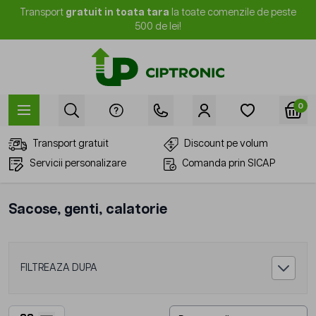
Mergi la Conținut
Transport
gratuit in toata tara
la toate comenzile de peste
500 de lei!
0
Transport gratuit
Discount pe volum
Servicii personalizare
Comanda prin SICAP
Sacose, genti, calatorie
FILTREAZA DUPA