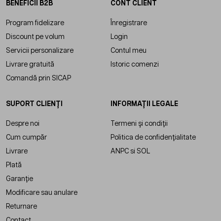
BENEFICII B2B
CONT CLIENT
Program fidelizare
Înregistrare
Discount pe volum
Login
Servicii personalizare
Contul meu
Livrare gratuită
Istoric comenzi
Comandă prin SICAP
SUPORT CLIENȚI
INFORMAȚII LEGALE
Despre noi
Termeni și condiții
Cum cumpăr
Politica de confidențialitate
Livrare
ANPC
si
SOL
Plată
Garanție
Modificare sau anulare
Returnare
Contact