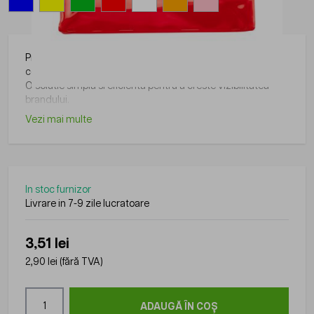
Produs din gama Roly, practic si usor de folosit in diverse
contexte.
O solutie simpla si eficienta pentru a creste vizibilitatea
brandului.
Vezi mai multe
In stoc furnizor
Livrare in 7-9 zile lucratoare
3,51 lei
2,90 lei
(fără TVA)
Cantitate
ADAUGĂ ÎN COȘ