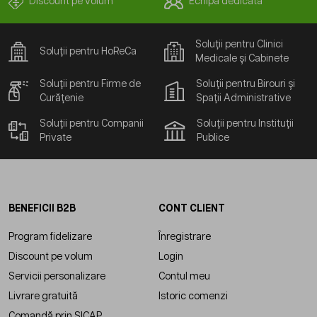
Discount pe volum
Echipă dedicată
Soluții pentru Clinici
Soluții pentru HoReCa
Medicale și Cabinete
Soluții pentru Firme de
Soluții pentru Birouri și
Curățenie
Spații Administrative
Soluții pentru Companii
Soluții pentru Instituții
Private
Publice
BENEFICII B2B
CONT CLIENT
Program fidelizare
Înregistrare
Discount pe volum
Login
Servicii personalizare
Contul meu
Livrare gratuită
Istoric comenzi
Comandă prin SICAP