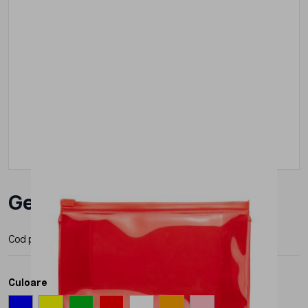
Geanta Roly Caribu
Cod produs:
BO7511
Producator:
Roly
Culoare