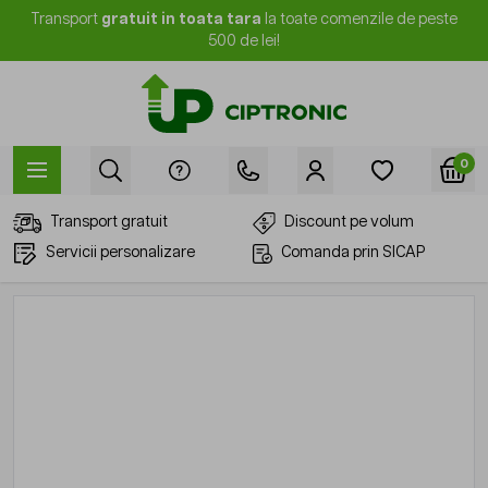
Mergi la Conținut
Transport
gratuit in toata tara
la toate comenzile de peste
500 de lei!
0
Transport gratuit
Discount pe volum
Servicii personalizare
Comanda prin SICAP