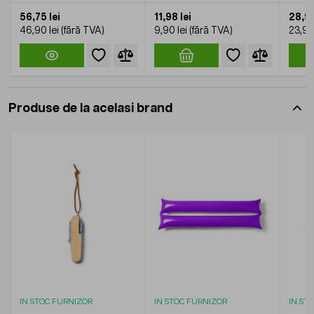
56,75 lei
11,98 lei
28,92
46,90 lei
9,90 lei
23,90 
Produse de la acelasi brand
IN STOC FURNIZOR
IN STOC FURNIZOR
IN ST