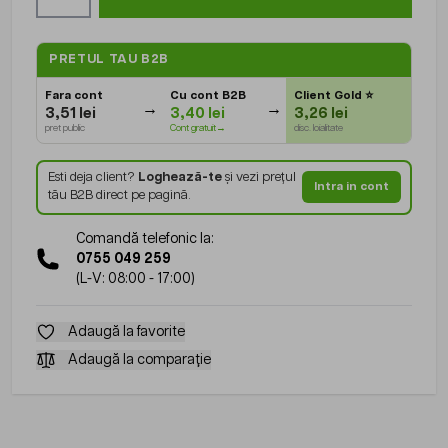
PRETUL TAU B2B
Fara cont
Cu cont B2B
Client Gold
⭐
3,51 lei
3,40 lei
3,26 lei
pret public
Cont gratuit→
disc. loialitate
Esti deja client?
Loghează-te
și vezi prețul
Intra in cont
tău B2B direct pe pagină.
Comandă telefonic la:
0755 049 259
(L-V: 08:00 - 17:00)
Adaugă la favorite
Adaugă la comparație