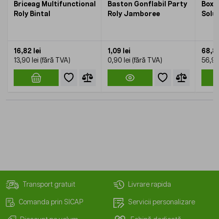
Briceag Multifunctional
Baston Gonflabil Party
Boxa
Roly Bintal
Roly Jamboree
Solu
16,82 lei
1,09 lei
68,85
13,90 lei
0,90 lei
56,90
Transport gratuit
Livrare rapida
Comanda prin SICAP
Servicii personalizare