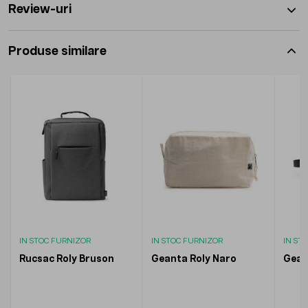
Review-uri
Produse similare
IN STOC FURNIZOR
IN STOC FURNIZOR
IN ST
Rucsac Roly Bruson
Geanta Roly Naro
Gean