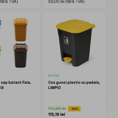
59,00 lei
ÎN STOC
 cap batant Fala,
Cos gunoi plastic cu pedala,
0l
LIMPIO
143,99 lei
-20%
115,19 lei