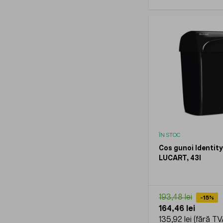
ÎN STOC
Cos gunoi Identity
LUCART, 43l
193,48 lei
-15%
164,46 lei
135,92 lei