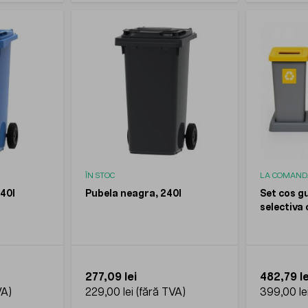
ÎN STOC
LA COMAND
240l
Pubela neagra, 240l
Set cos g
selectiva 
PLAFOR, 3
277,09 lei
482,79 le
229,00 lei
399,00 le