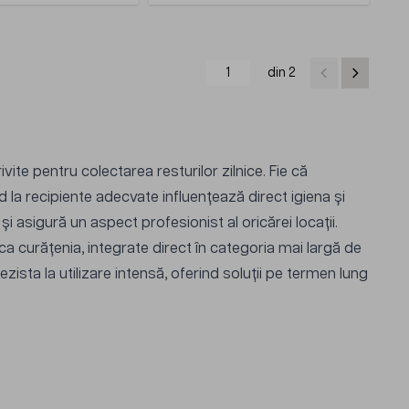
din 2
te pentru colectarea resturilor zilnice. Fie că
d la recipiente adecvate influențează direct igiena și
i asigură un aspect profesionist al oricărei locații.
 curățenia, integrate direct în categoria mai largă de
ezista la utilizare intensă, oferind soluții pe termen lung