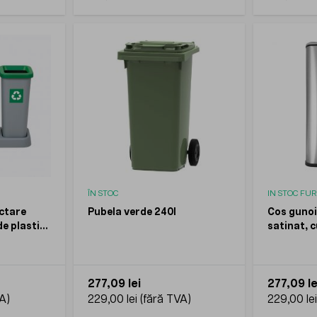
ÎN STOC
IN STOC FU
ectare
Pubela verde 240l
Cos gunoi 
de plastic,
satinat, c
30l
277,09 lei
277,09 le
229,00 lei
229,00 lei