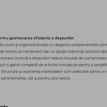
entru gestionarea eficientă a deșeurilor
u curat și organizat începe cu alegerea echipamentelor potrivi
de birouri, un restaurant sau un spațiu industrial, accesul rapi
stionare corectă a deșeurilor reduce riscurile de contaminare ș
ști o gamă completă de articole concepute pentru a simplifica
. Structura și rezistența materialelor sunt selectate pentru a r
administrative, cât și pentru uzul casnic.