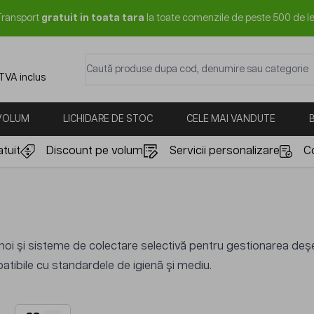
Transport
gratuit in toata tara
la toate comenzile de peste 500 de le
Caută produse dupa cod, denumire sau categorie
 TVA inclus
 VOLUM
LICHIDARE DE STOC
CELE MAI VANDUTE
tuit
Discount pe volum
Servicii personalizare
C
oi și sisteme de colectare selectivă pentru gestionarea deșeuri
tibile cu standardele de igienă și mediu.