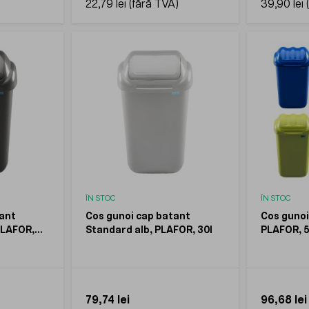
22,79 lei
39,90 lei
ÎN STOC
ÎN STOC
tant
Cos gunoi cap batant
Cos gunoi
PLAFOR,
Standard alb, PLAFOR, 30l
PLAFOR, 5
79,74 lei
96,68 lei