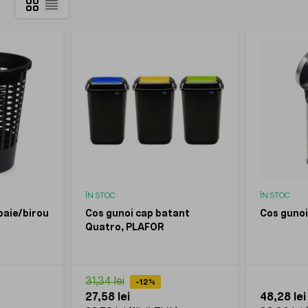
Grilă
Listă
ÎN STOC
ÎN STOC
baie/birou
Cos gunoi cap batant
Cos gunoi
Quatro, PLAFOR
31,34 lei
-12%
27,58 lei
48,28 lei