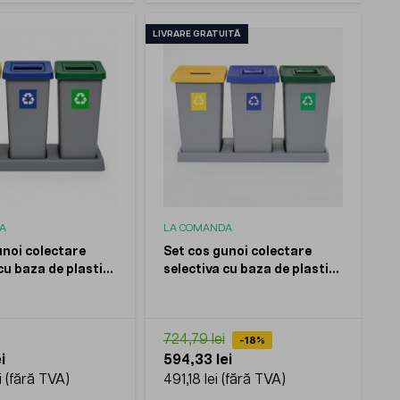
LIVRARE GRATUITĂ
A
LA COMANDA
unoi colectare
Set cos gunoi colectare
cu baza de plastic,
selectiva cu baza de plastic,
x53l
PLAFOR, 3x75l
724,79 lei
-18%
i
594,33 lei
i
491,18 lei