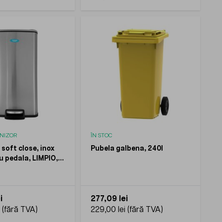
RNIZOR
ÎN STOC
soft close, inox
Pubela galbena, 240l
u pedala, LIMPIO,
i
277,09 lei
229,00 lei