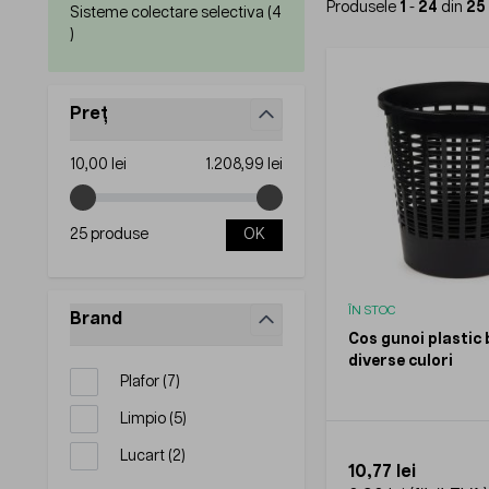
Produsele
1
-
24
din
25
Sisteme colectare selectiva (
4
products available
)
Preț
filter
Minimum value
Maximum value
10,00 lei
1.208,99 lei
25 produse
OK
ÎN STOC
Brand
Cos gunoi plastic 
filter
diverse culori
products available
Plafor
(
7
)
products available
Limpio
(
5
)
products available
Lucart
(
2
)
10,77 lei