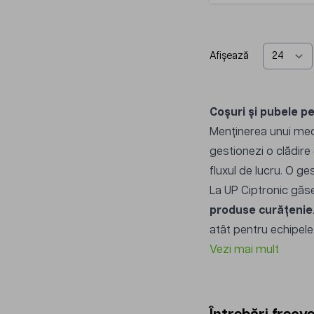
Afișează
Coșuri și pubele p
Menținerea unui medi
gestionezi o clădire 
fluxul de lucru. O ge
La UP Ciptronic găse
produse curățenie
atât pentru echipele 
Vezi mai mult