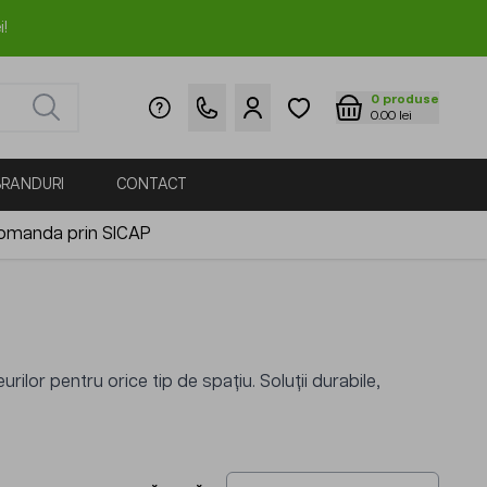
i!
0
produse
0.00 lei
BRANDURI
CONTACT
omanda prin SICAP
lor pentru orice tip de spațiu. Soluții durabile,