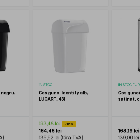
ÎN STOC
IN STOC FU
 negru,
Cos gunoi Identity alb,
Cos gunoi 
LUCART, 43l
satinat, c
10l
193,48 lei
-15%
164,46 lei
168,19 lei
135,92 lei
139,00 lei