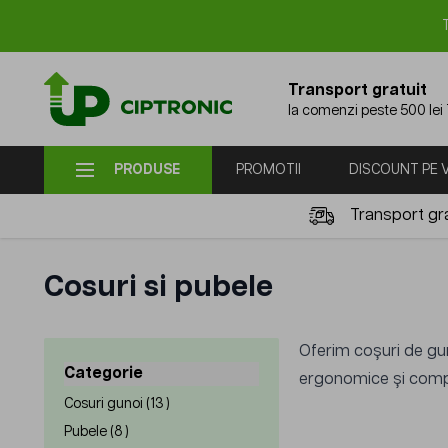
Mergi la Conținut
Transport gratuit
la comenzi peste 500 lei
PRODUSE
PROMOTII
DISCOUNT PE
Transport gra
Cosuri si pubele
Oferim coșuri de gun
Categorie
ergonomice și compa
filter
products available
Cosuri gunoi (
13
)
products available
Pubele (
8
)