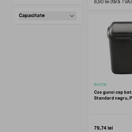
8,90 lei
Capacitate
filter
ÎN STOC
Cos gunoi cap ba
Standard negru, 
30l
79,74 lei