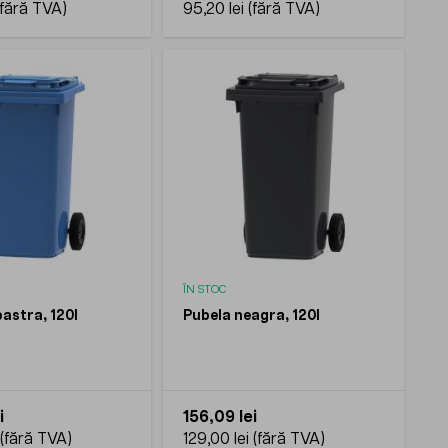
95,20 lei
ÎN STOC
bastra, 120l
Pubela neagra, 120l
i
156,09 lei
129,00 lei