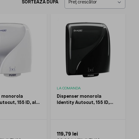
SORTEAZĂ DUPĂ
LA COMANDA
r monorola
Dispenser monorola
utocut, 155 ID, alb,
Identity Autocut, 155 ID,
negru, LUCART
119,79 lei