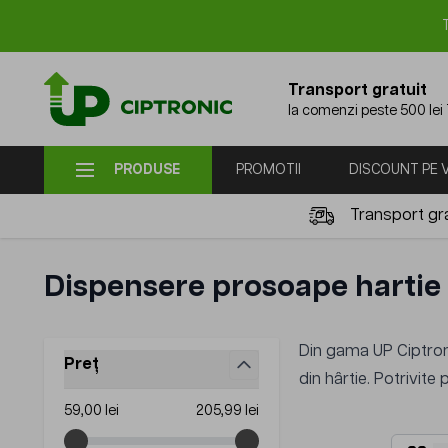
Mergi la Conținut
Transport gratuit
la comenzi peste 500 lei
PRODUSE
PROMOTII
DISCOUNT PE
Transport gra
Dispensere prosoape hartie
Din gama UP Ciptro
Preț
din hârtie. Potrivite
filter
Minimum value
Maximum value
59,00 lei
205,99 lei