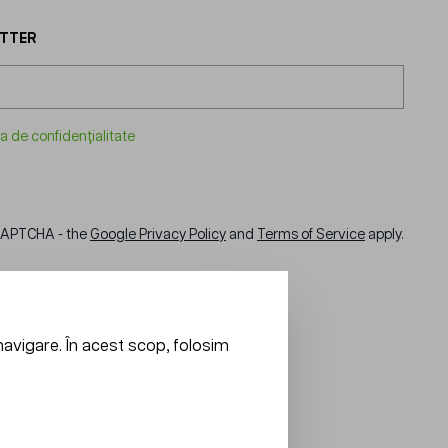
ETTER
ca de confidențialitate
eCAPTCHA - the
Google Privacy Policy
and
Terms of Service
apply.
navigare. În acest scop, folosim