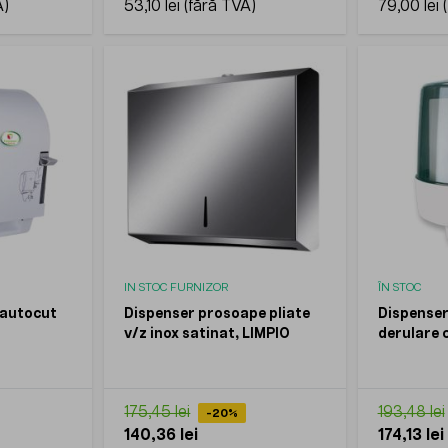
53,10 lei
79,00 lei
IN STOC FURNIZOR
ÎN STOC
 autocut
Dispenser prosoape pliate
Dispenser
v/z inox satinat, LIMPIO
derulare c
LUCART
175,45 lei
193,48 lei
-20%
140,36 lei
174,13 lei