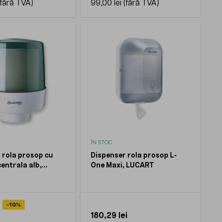
99,00 lei
ÎN STOC
 rola prosop cu
Dispenser rola prosop L-
entrala alb,
One Maxi, LUCART
-10%
180,29 lei