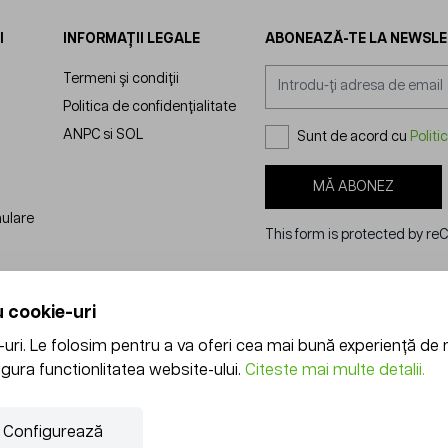
I
INFORMAȚII LEGALE
ABONEAZĂ-TE LA NEWSL
Adresă email
Termeni și condiții
Politica de confidențialitate
ANPC
si
SOL
Sunt de acord cu
Politi
MĂ ABONEZ
nulare
This form is protected by r
 cookie-uri
ri. Le folosim pentru a va oferi cea mai bună experiență de 
gura functionlitatea website-ului.
Citeste mai multe detalii.
Configurează