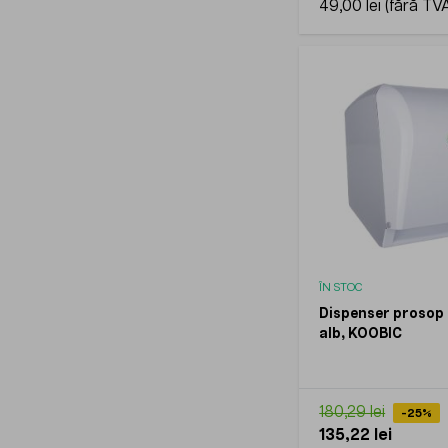
49,00 lei
ÎN STOC
Dispenser prosop
alb, KOOBIC
180,29 lei
-25%
135,22 lei