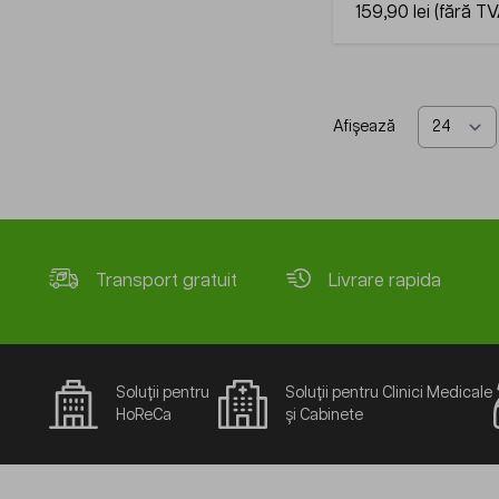
159,90 lei
Afișează
Transport gratuit
Livrare rapida
Soluții pentru
Soluții pentru Clinici Medicale
HoReCa
și Cabinete