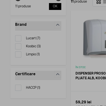
Grilă
11
produse
11 produse
OK
Brand
filter
products available
Lucart
(
7
)
products available
Koobic
(
3
)
products available
Limpio
(
1
)
ÎN STOC
DISPENSER PROS
Certificare
PLIATE ALB, KOOB
filter
products available
HACCP
(
1
)
59,29 lei