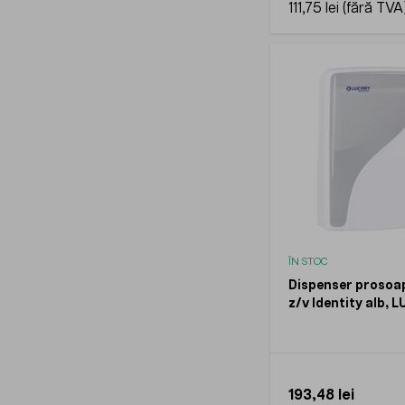
111,75 lei
ÎN STOC
Dispenser prosoap
z/v Identity alb, 
193,48 lei