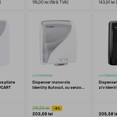
116,00 lei
143,91 lei
LA COMANDA
LA COMAND
e pliate
Dispenser monorola
Dispenser
LUCART
Identity Autocut, cu senzor,
z/v Ident
155 ID, tub cardboard, alb,
LUCART
216,59 lei
-6%
203,59 lei
205,58 le