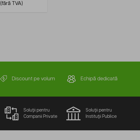
Discount pe volum
Echipă dedicată
Soluții pentru
Soluții pentru
Companii Private
Instituții Publice