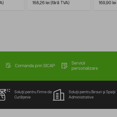
168,26 lei
169,90 lei
Servicii
Comanda prin SICAP
personalizare
Soluții pentru Firme de
Soluții pentru Birouri și Spații
Curățenie
Administrative