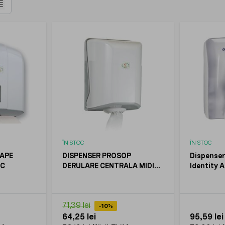
Listă
ÎN STOC
ÎN STOC
OAPE
DISPENSER PROSOP
Dispense
IC
DERULARE CENTRALA MIDI
Identity A
ALB, KOOBIC
LUCART
71,39 lei
-10%
64,25 lei
95,59 lei