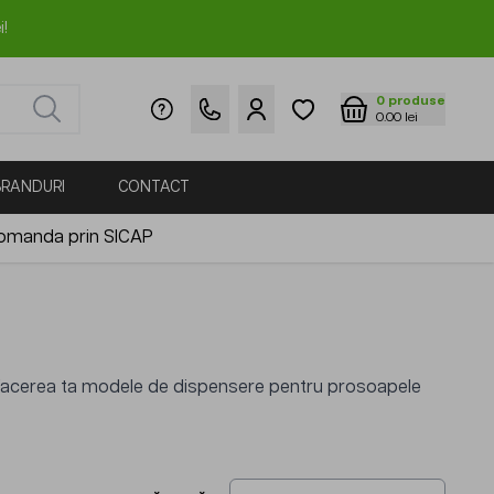
i!
0
produse
0.00 lei
BRANDURI
CONTACT
omanda prin SICAP
facerea ta modele de dispensere pentru prosoapele