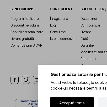
BENEFICII B2B
CONT CLIENT
SUPORT CLIENȚ
Program fidelizare
Înregistrare
Despre noi
Discount pe volum
Login
Cum cumpăr
Servicii personalizare
Contul meu
Livrare
Livrare gratuită
Istoric comenzi
Plată
Comandă prin SICAP
Garanție
Modificare sau a
Returnare
Contact
Gestionează setările pentru
Acest website folosește cookie-u
cookie-uri necesare pentru a asi
Acceptă toate