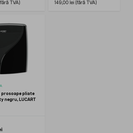
149,00 lei
A
 prosoape pliate
ity negru, LUCART
i