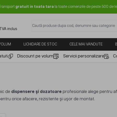
Transport
gratuit in toata tara
la toate comenzile de peste 500 de le
Caută produse dupa cod, denumire sau categorie
 TVA inclus
 VOLUM
LICHIDARE DE STOC
CELE MAI VANDUTE
tuit
Discount pe volum
Servicii personalizare
C
nic de
dispensere și dozatoare
profesionale alege pentru a
 pentru orice afacere, rezistente și ușor de montat.