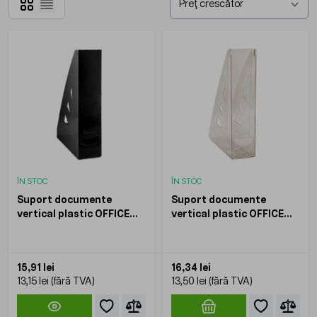
Grilă
Listă
ÎN STOC
ÎN STOC
Suport documente
Suport documente
vertical plastic OFFICE
vertical plastic OFFICE
Products, 70 mm
Products, 70 mm,
transparent fumuriu
15,91 lei
16,34 lei
13,15 lei
13,50 lei