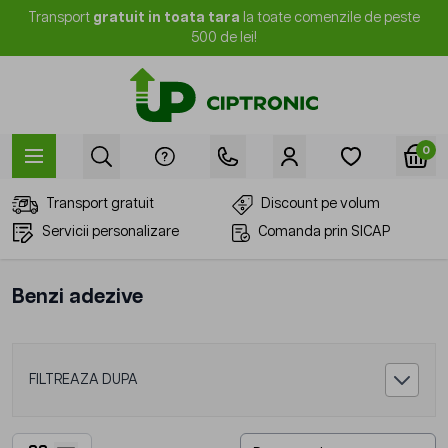
Mergi la Conținut
Transport
gratuit in toata tara
la toate comenzile de peste
500 de lei!
0
Transport gratuit
Discount pe volum
Servicii personalizare
Comanda prin SICAP
Benzi adezive
FILTREAZA DUPA