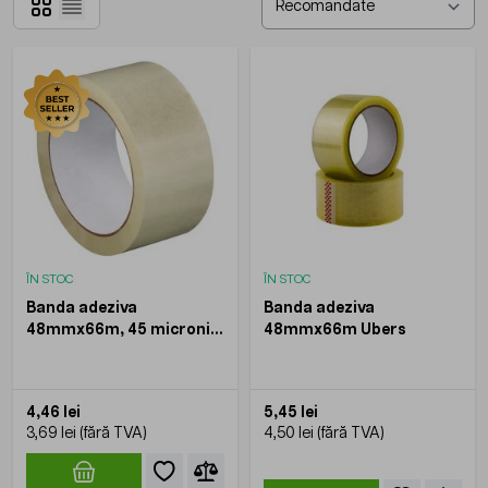
Grilă
Listă
ÎN STOC
ÎN STOC
Banda adeziva
Banda adeziva
48mmx66m, 45 microni,
48mmx66m Ubers
KOOBIC - transparenta
4,46 lei
5,45 lei
3,69 lei
4,50 lei