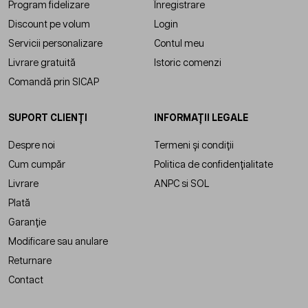
Program fidelizare
Înregistrare
Discount pe volum
Login
Servicii personalizare
Contul meu
Livrare gratuită
Istoric comenzi
Comandă prin SICAP
SUPORT CLIENȚI
INFORMAȚII LEGALE
Despre noi
Termeni și condiții
Cum cumpăr
Politica de confidențialitate
Livrare
ANPC
si
SOL
Plată
Garanție
Modificare sau anulare
Returnare
Contact