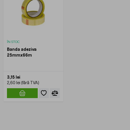
ÎN STOC
Banda adeziva
25mmx66m
3,15 lei
2,60 lei