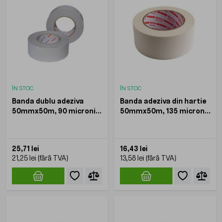
ÎN STOC
ÎN STOC
Banda dublu adeziva
Banda adeziva din hartie
50mmx50m, 90 microni,
50mmx50m, 135 microni,
Optima
Optima
25,71 lei
16,43 lei
21,25 lei
13,58 lei