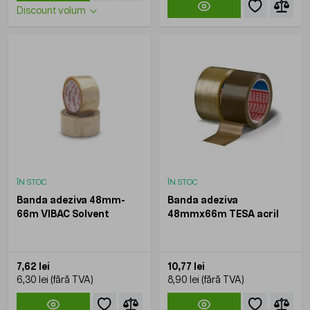
Discount volum
ÎN STOC
ÎN STOC
Banda adeziva 48mm-
Banda adeziva
66m VIBAC Solvent
48mmx66m TESA acril
7,62 lei
10,77 lei
6,30 lei
8,90 lei