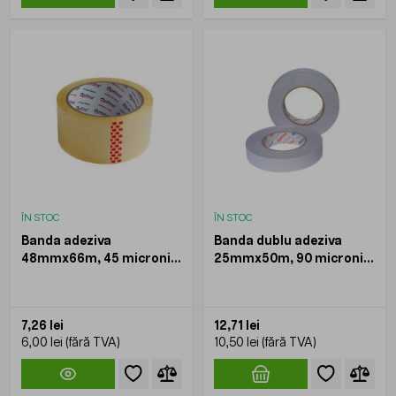
ÎN STOC
ÎN STOC
Banda adeziva
Banda dublu adeziva
48mmx66m, 45 microni,
25mmx50m, 90 microni,
Optima
Optima
7,26 lei
12,71 lei
6,00 lei
10,50 lei