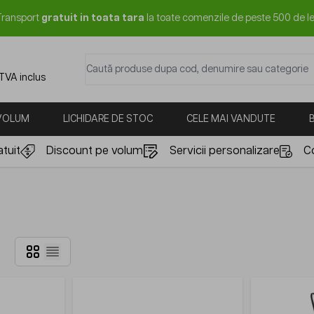
Transport
gratuit in toata tara
la toate comenzile de peste 500 de le
Caută produse dupa cod, denumire sau categorie
 TVA inclus
 VOLUM
LICHIDARE DE STOC
CELE MAI VANDUTE
tuit
Discount pe volum
Servicii personalizare
C
Grilă
Listă