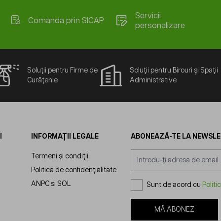
Servicii
Comanda prin SICAP
personalizare
Soluții pentru Firme de
Soluții pentru Birouri și Spații
Curățenie
Administrative
I
INFORMAȚII LEGALE
ABONEAZĂ-TE LA NEWSL
Adresă email
Termeni și condiții
Politica de confidențialitate
ANPC
si
SOL
Sunt de acord cu
Politi
MĂ ABONEZ