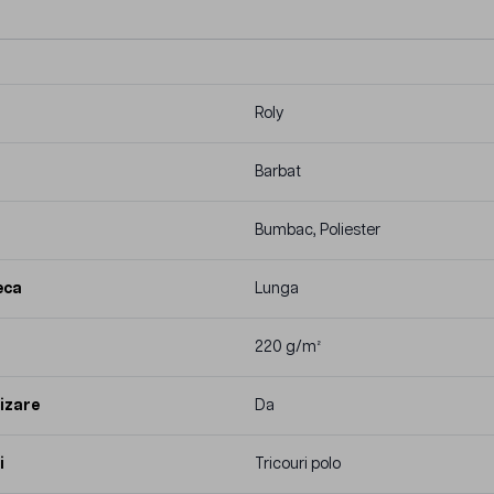
Roly
Barbat
Bumbac, Poliester
eca
Lunga
220 g/m²
izare
Da
i
Tricouri polo