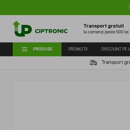
Mergi la Conținut
Transport gratuit
la comenzi peste 500 lei
PRODUSE
PROMOTII
DISCOUNT PE
Transport gra