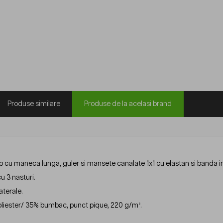
Produse similare
Produse de la acelasi brand
o cu maneca lunga, guler si mansete canalate 1x1 cu elastan si banda int
u 3 nasturi.
laterale.
liester/ 35% bumbac, punct pique, 220 g/m².