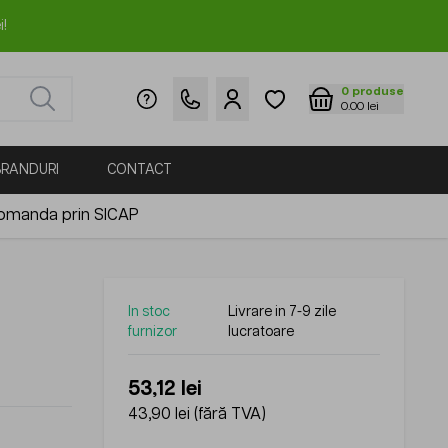
i!
0
produse
0.00 lei
BRANDURI
CONTACT
omanda prin SICAP
In stoc
Livrare in 7-9 zile
furnizor
lucratoare
53,12 lei
43,90 lei
(fără TVA)