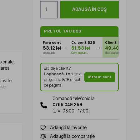
Cantitate
ADAUGĂ ÎN COȘ
PRETUL TAU B2B
Fara cont
Cu cont B2B
Client Gold
⭐
53,12 lei
51,53 lei
49,40 lei
pret public
Cont gratuit→
disc. loialitate
sionale,
izarea
Esti deja client?
Loghează-te
și vezi
Intra in cont
prețul tău B2B direct
trivite
pe pagină.
 sau
Comandă telefonic la:
0755 049 259
(L-V: 08:00 - 17:00)
Adaugă la favorite
Adaugă la comparație