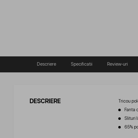
Descriere
Specificatii
Review-uri
DESCRIERE
Tricou pol
Fanta c
Slituri 
65% po