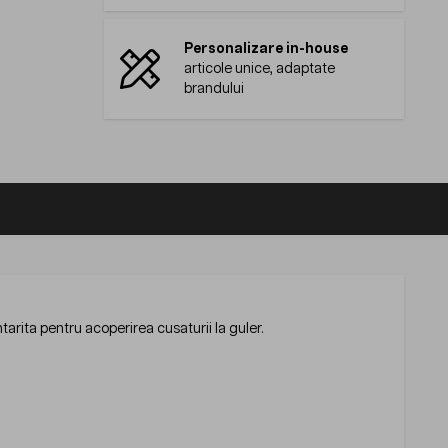
Personalizare in-house
articole unice, adaptate
brandului
arita pentru acoperirea cusaturii la guler.