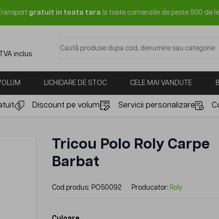
Transport
gratuit in toata tara
la toate comenzile de peste 500 de le
Caută produse dupa cod, denumire sau categorie
 TVA inclus
 VOLUM
LICHIDARE DE STOC
CELE MAI VANDUTE
tuit
Discount pe volum
Servicii personalizare
C
Tricou Polo Roly Carpe
Barbat
Cod produs:
PO50092
Producator:
Roly
Culoare