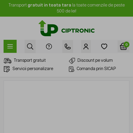
Mergi la Conținut
Transport
gratuit in toata tara
la toate comenzile de peste
500 de lei!
0
Transport gratuit
Discount pe volum
Servicii personalizare
Comanda prin SICAP