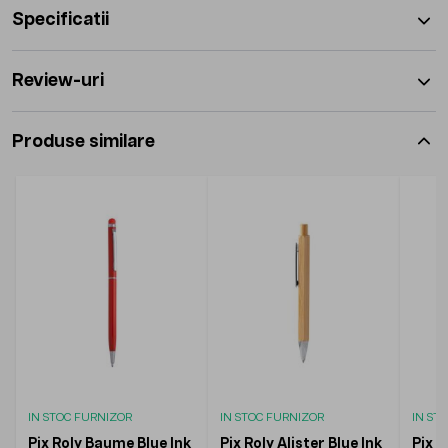
Specificatii
Review-uri
Produse similare
IN STOC FURNIZOR
IN STOC FURNIZOR
IN ST
Pix Roly Baume Blue Ink
Pix Roly Alister Blue Ink
Pix R