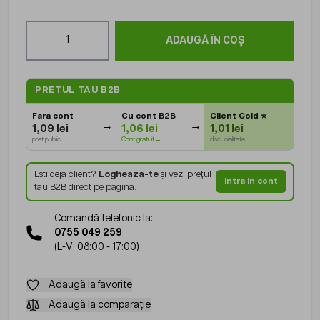
Cantitate
ADAUGĂ ÎN COȘ
PRETUL TAU B2B
Fara cont
Cu cont B2B
Client Gold
⭐
1,09 lei
1,06 lei
1,01 lei
pret public
Cont gratuit→
disc. loialitate
Esti deja client?
Loghează-te
și vezi prețul
Intra in cont
tău B2B direct pe pagină.
Comandă telefonic la:
0755 049 259
(L-V: 08:00 - 17:00)
Adaugă la favorite
Adaugă la comparație