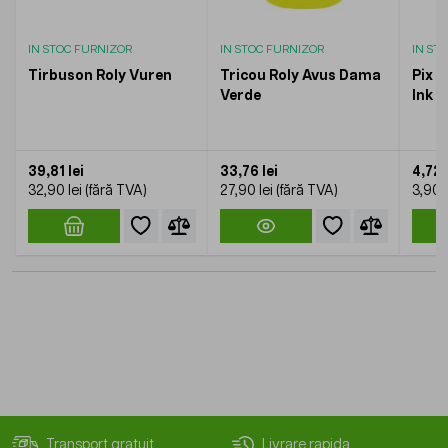
IN STOC FURNIZOR
IN STOC FURNIZOR
IN ST
Tirbuson Roly Vuren
Tricou Roly Avus Dama
Pix R
Verde
Ink
39,81 lei
33,76 lei
4,72 
32,90 lei
27,90 lei
3,90 l
Transport gratuit
Livrare rapida