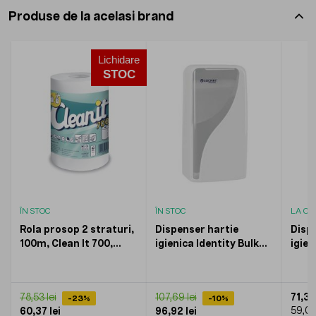
Produse de la acelasi brand
Lichidare
STOC
ÎN STOC
ÎN STOC
LA C
Rola prosop 2 straturi,
Dispenser hartie
Disp
100m, Clean It 700,
igienica Identity Bulk
igien
LUCART, 6role/bax
alb, LUCART
Autoc
LUC
71,39
78,53 lei
107,69 lei
-23%
-10%
59,00
60,37 lei
96,92 lei