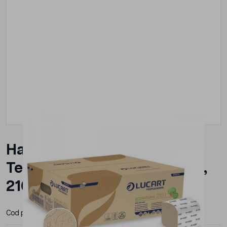
Hartie igienica Econatural
Tetrapack tip bulk, LUCART,
210foi/set, 40set/bax
Cod produs:
LUC811A74
Producator:
Lucart