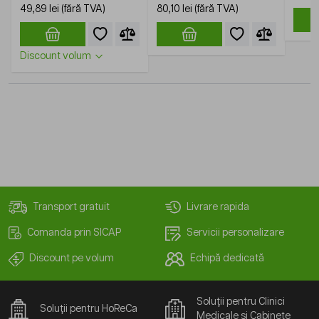
49,89 lei
80,10 lei
Discount volum
Transport gratuit
Livrare rapida
Comanda prin SICAP
Servicii personalizare
Discount pe volum
Echipă dedicată
Soluții pentru Clinici
Soluții pentru HoReCa
Medicale și Cabinete