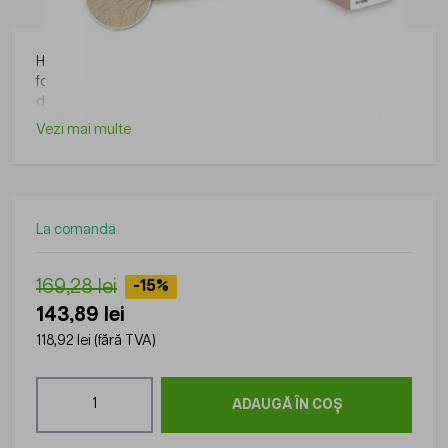
Hartie igienica EcoNatural Tetrapack tip bulk, Lucart, 210
foi/set, 40 set/bax, 2 straturi, materie reciclata,
dimensiune: 10x21cm, certificat Ecolabel
Vezi mai multe
La comanda
169,28 lei
-15%
143,89 lei
118,92 lei
(fără TVA)
Cantitate
ADAUGĂ ÎN COȘ