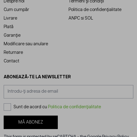
Despre noi
Termeni și condiții
Cum cumpăr
Politica de confidențialitate
Livrare
ANPC
si
SOL
Plată
Garanție
Modificare sau anulare
Returnare
Contact
ABONEAZĂ-TE LA NEWSLETTER
Adresă email
Sunt de acord cu
Politica de confidențialitate
MĂ ABONEZ
This form is protected by reCAPTCHA - the
Google Privacy Policy