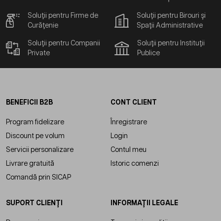
Soluții pentru Firme de
Soluții pentru Birouri și
Curățenie
Spații Administrative
Soluții pentru Companii
Soluții pentru Instituții
Private
Publice
BENEFICII B2B
CONT CLIENT
Program fidelizare
Înregistrare
Discount pe volum
Login
Servicii personalizare
Contul meu
Livrare gratuită
Istoric comenzi
Comandă prin SICAP
SUPORT CLIENȚI
INFORMAȚII LEGALE