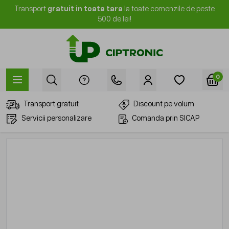
Mergi la Conținut
Transport
gratuit in toata tara
la toate comenzile de peste
500 de lei!
0
Transport gratuit
Discount pe volum
Servicii personalizare
Comanda prin SICAP