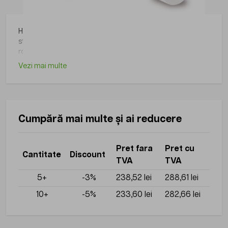
Hartie igienica Jumbo Strong 900ID 202m, Lucart, 2
straturi, material: celuloza pura, lungime: 202m, 12
role/bax, utilizare: trafic mediu
Vezi mai multe
Cumpără mai multe și ai reducere
Pret fara
Pret cu
Cantitate
Discount
TVA
TVA
5+
-3%
238,52 lei
288,61 lei
10+
-5%
233,60 lei
282,66 lei