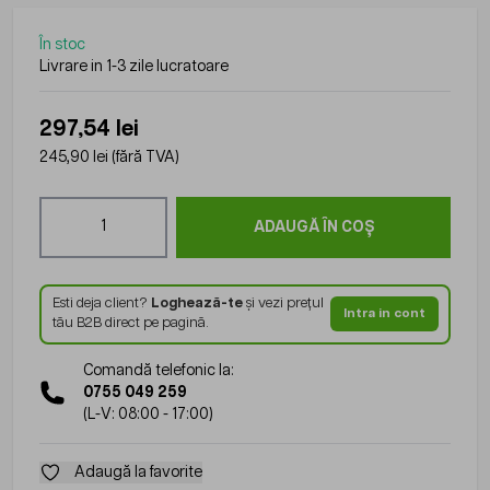
În stoc
Livrare in 1-3 zile lucratoare
297,54 lei
245,90 lei
(fără TVA)
Cantitate
ADAUGĂ ÎN COȘ
Esti deja client?
Loghează-te
și vezi prețul
Intra in cont
tău B2B direct pe pagină.
Comandă telefonic la:
0755 049 259
(L-V: 08:00 - 17:00)
Adaugă la favorite