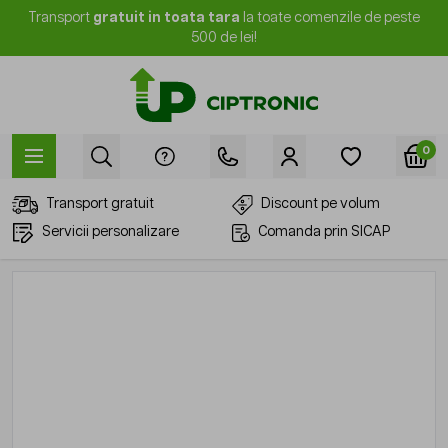
Mergi la Conținut
Transport
gratuit in toata tara
la toate comenzile de peste
500 de lei!
0
Transport gratuit
Discount pe volum
Servicii personalizare
Comanda prin SICAP