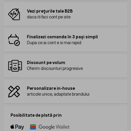
Vezi prețurile tale B2B
daca iti faci cont pe site
Finalizezi comanda în 3 pași simpli
Dupa ce ai cont e si mai rapid
Discount pe volum
Oferim discounturi progresive
Personalizare in-house
articole unice, adaptate brandului
Posibilitate de plată prin