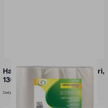
Hartie igienica alba 2 straturi,
130 foi, KOOBIC, 24buc/set
Cod produs:
KOB-IGA130F-2STR
Producator:
Koobic