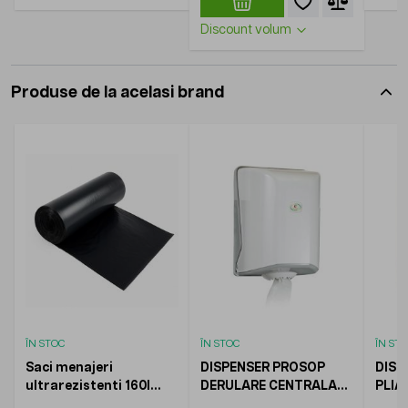
Discount volum
Produse de la acelasi brand
ÎN STOC
ÎN STOC
ÎN ST
Saci menajeri
DISPENSER PROSOP
DISP
ultrarezistenti 160l
DERULARE CENTRALA
PLIA
LDPE, KOOBIC,
MIDI ALB, KOOBIC