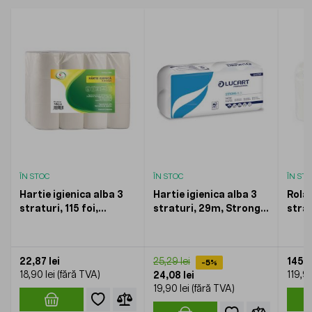
ÎN STOC
ÎN STOC
ÎN ST
Hartie igienica alba 3
Hartie igienica alba 3
Rola
straturi, 115 foi,
straturi, 29m, Strong
strat
KOOBIC, 24role/set
8.3, LUCART, 8role/set
160m
22,87 lei
145,0
25,29 lei
-5%
18,90 lei
119,90
24,08 lei
19,90 lei