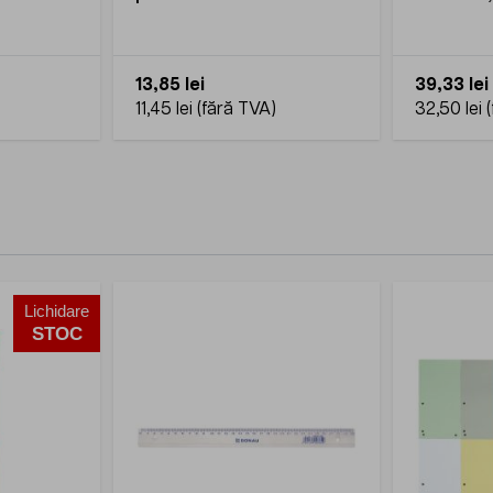
su
mm, 60 % 
13,85 lei
39,33 lei
11,45 lei
32,50 lei
Lichidare
STOC