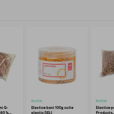
ÎN STOC
ÎN STOC
ni Q-
Elastice bani 100g cutie
Elastice 
60 %
plastic DELI
Products,