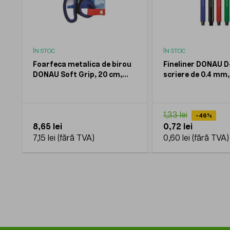
ÎN STOC
ÎN STOC
Foarfeca metalica de birou
Fineliner DONAU D
DONAU Soft Grip, 20 cm,
scriere de 0.4 mm,
albastru
hexagonal *10
1,33 lei
-46%
8,65 lei
0,72 lei
7,15 lei
0,60 lei