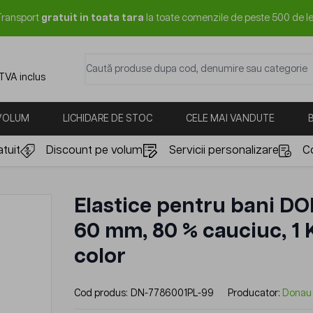
Transport
gratuit in toata tara
la toate comenzile de peste 500 de le
Caută produse dupa cod, denumire sau categorie
 TVA inclus
 VOLUM
LICHIDARE DE STOC
CELE MAI VANDUTE
tuit
Discount pe volum
Servicii personalizare
C
Elastice pentru bani D
60 mm, 80 % cauciuc, 1 
color
Cod produs:
DN-7786001PL-99
Producator:
Donau