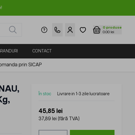
i!
0
produse
0.00 lei
BRANDURI
CONTACT
omanda prin SICAP
ONAU,
În stoc
Livrare in 1-3 zile lucratoare
Kg,
45,85 lei
37,89 lei
(fără TVA)
Cantitate