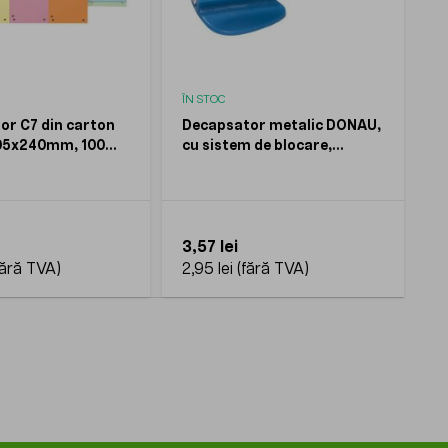
ÎN STOC
tor C7 din carton
Decapsator metalic DONAU,
05x240mm, 100
cu sistem de blocare,
albastru
3,57 lei
2,95 lei