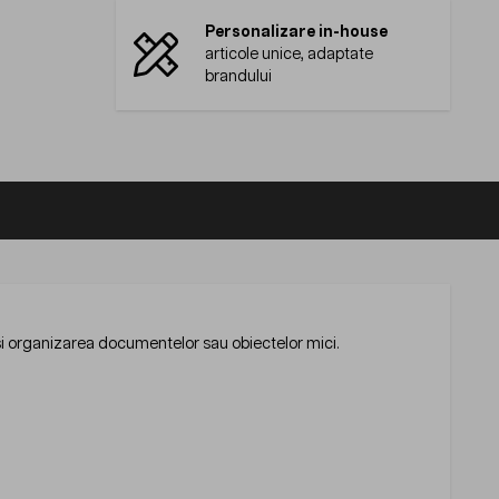
Personalizare in-house
articole unice, adaptate
brandului
 si organizarea documentelor sau obiectelor mici.