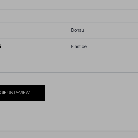
Donau
i
Elastice
RIE UN REVIEW