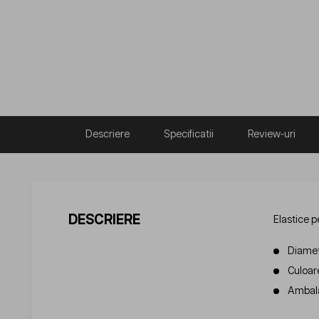
Descriere
Specificatii
Review-uri
DESCRIERE
Elastice p
Diame
Culoare
Ambala