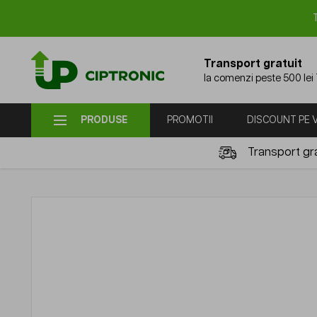
Mergi la Conținut
Transport gratuit
la comenzi peste 500 lei
PRODUSE
PROMOTII
DISCOUNT PE
Transport gra