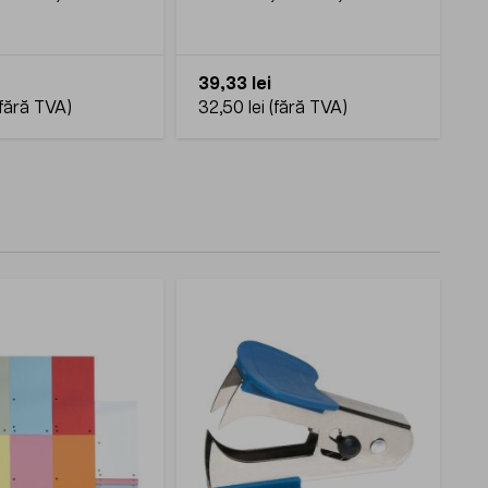
cauciuc, 1 Kg
mm, 60 % cauciuc, 1 Kg,
culoare naturala
39,33 lei
32,50 lei