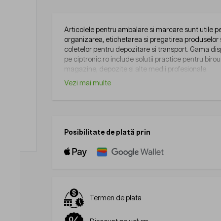
Articolele pentru ambalare si marcare sunt utile p
organizarea, etichetarea si pregatirea produselor
coletelor pentru depozitare si transport. Gama dis
pe ciptronic.ro include solutii practice pentru birour
magazine, depozite si alte medii profesionale.
Vezi mai multe
Posibilitate de plată prin
Termen de plata