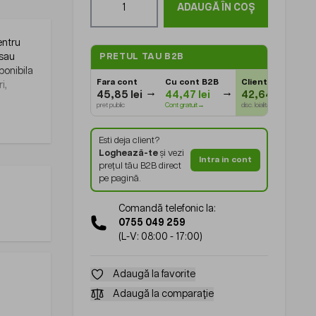
ADAUGĂ ÎN COȘ
entru
 sau
PRETUL TAU B2B
ponibila
Fara cont
Cu cont B2B
Client Gold
⭐
i,
45,85 lei
44,47 lei
42,64 lei
pret public
Cont gratuit→
disc. loialitate
Esti deja client?
Loghează-te
și vezi
Intra in cont
prețul tău B2B direct
pe pagină.
Comandă telefonic la:
0755 049 259
(L-V: 08:00 - 17:00)
Adaugă la favorite
Adaugă la comparație