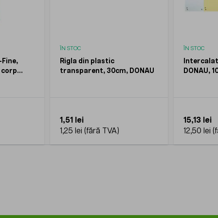
ÎN STOC
ÎN STOC
-Fine,
Rigla din plastic
Intercala
 corp
transparent, 30cm, DONAU
DONAU, 1
buc/set
1,51 lei
15,13 lei
1,25 lei
12,50 lei