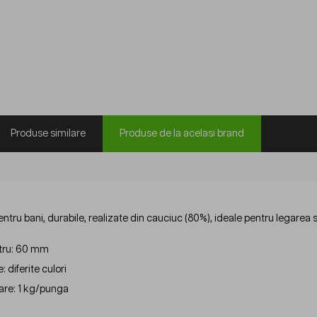
Produse similare
Produse de la acelasi brand
entru bani, durabile, realizate din cauciuc (80%), ideale pentru legarea
tru: 60 mm
: diferite culori
re: 1 kg/punga