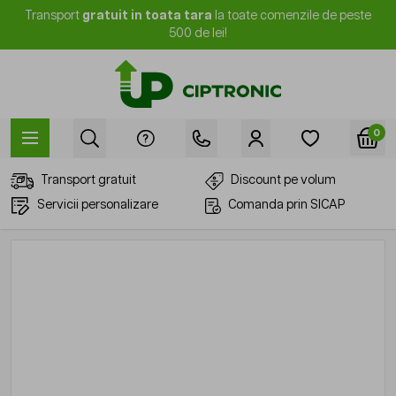
Mergi la Conținut
Transport
gratuit in toata tara
la toate comenzile de peste
500 de lei!
0
Transport gratuit
Discount pe volum
Servicii personalizare
Comanda prin SICAP