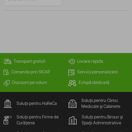
Transport gratuit
Livrare rapida
Comanda prin SICAP
Servicii personalizare
Discount pe volum
Echipă dedicată
Soluții pentru Clinici
Soluții pentru HoReCa
Medicale și Cabinete
Soluții pentru Firme de
Soluții pentru Birouri și
Curățenie
Spații Administrative