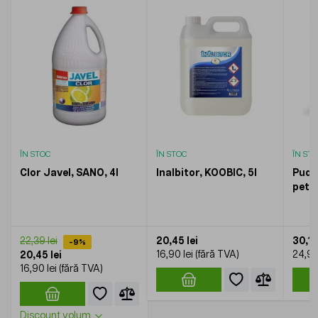
ÎN STOC
ÎN STOC
ÎN ST
Clor Javel, SANO, 4l
Inalbitor, KOOBIC, 5l
Pudr
pete,
de in
Powe
20,45 lei
30,13
22,39 lei
-9%
16,90 lei
24,90
20,45 lei
16,90 lei
Discount volum