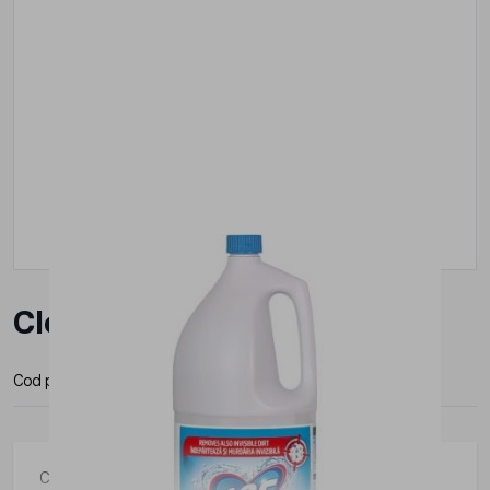
Clor Clasic, ACE, 2l
Cod produs:
ACE-2
Clor Clasic, ACE, 2l, inalbitor, protectie tesaturi, previne