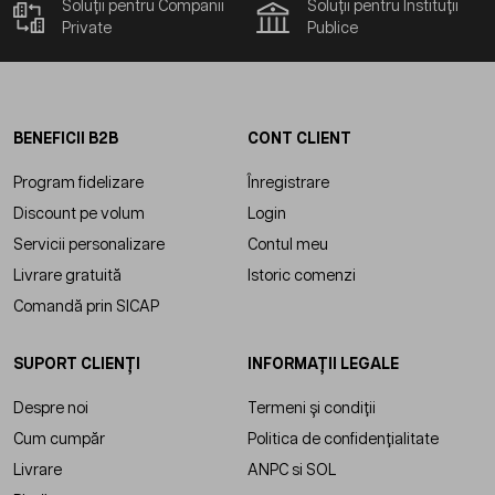
Soluții pentru Companii
Soluții pentru Instituții
Private
Publice
BENEFICII B2B
CONT CLIENT
Program fidelizare
Înregistrare
Discount pe volum
Login
Servicii personalizare
Contul meu
Livrare gratuită
Istoric comenzi
Comandă prin SICAP
SUPORT CLIENȚI
INFORMAȚII LEGALE
Despre noi
Termeni și condiții
Cum cumpăr
Politica de confidențialitate
Livrare
ANPC
si
SOL