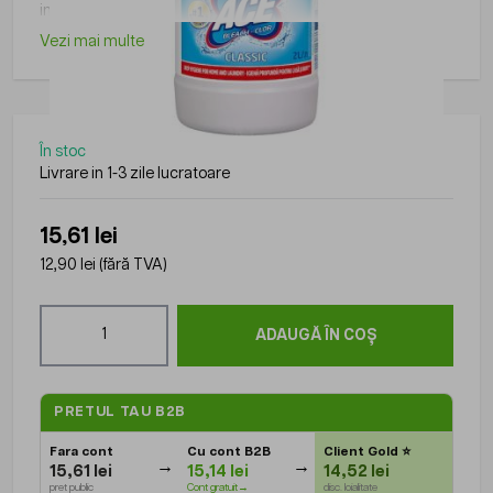
ingalbenirea, curatare eficienta, igienizare suprafete
Vezi mai multe
În stoc
Livrare in 1-3 zile lucratoare
15,61 lei
12,90 lei
(fără TVA)
Cantitate
ADAUGĂ ÎN COȘ
PRETUL TAU B2B
Fara cont
Cu cont B2B
Client Gold
⭐
15,61 lei
15,14 lei
14,52 lei
pret public
Cont gratuit→
disc. loialitate