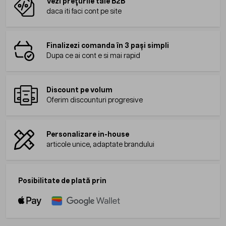
Vezi prețurile tale B2B
daca iti faci cont pe site
Finalizezi comanda în 3 pași simpli
Dupa ce ai cont e si mai rapid
Discount pe volum
Oferim discounturi progresive
Personalizare in-house
articole unice, adaptate brandului
Posibilitate de plată prin