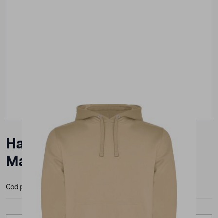
Hanorac Roly Urban Barbat
Maro
Cod produs:
SU106725
Producator:
Roly