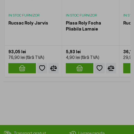
IN STOC FURNIZOR
IN STOC FURNIZOR
IN ST
Rucsac Roly Jarvis
Plasa Roly Focha
Rucs
Pliabila Lamaie
93,05 lei
5,93 lei
36,18
76,90 lei
4,90 lei
29,90
Transport gratuit
Livrare rapida