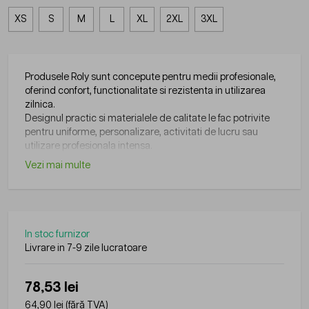
XS
S
M
L
XL
2XL
3XL
Produsele Roly sunt concepute pentru medii profesionale,
oferind confort, functionalitate si rezistenta in utilizarea
zilnica.
Designul practic si materialele de calitate le fac potrivite
pentru uniforme, personalizare, activitati de lucru sau
utilizare profesionala intensa.
Vezi mai multe
In stoc furnizor
Livrare in 7-9 zile lucratoare
78,53 lei
64,90 lei
(fără TVA)