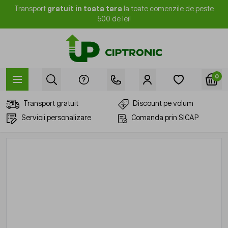
Mergi la Conținut
Transport
gratuit in toata tara
la toate comenzile de peste
500 de lei!
0
Transport gratuit
Discount pe volum
Servicii personalizare
Comanda prin SICAP