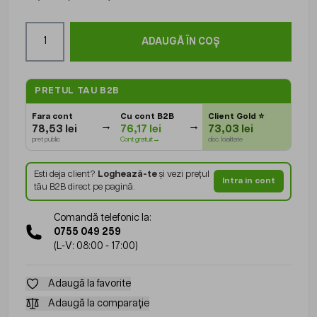
Cantitate
ADAUGĂ ÎN COȘ
PRETUL TAU B2B
Fara cont
Cu cont B2B
Client Gold
⭐
78,53 lei
76,17 lei
73,03 lei
pret public
Cont gratuit→
disc. loialitate
Esti deja client?
Loghează-te
și vezi prețul
Intra in cont
tău B2B direct pe pagină.
Comandă telefonic la:
0755 049 259
(L-V: 08:00 - 17:00)
Adaugă la favorite
Adaugă la comparație