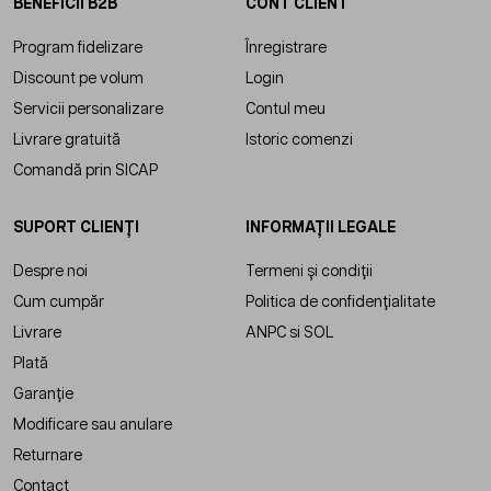
BENEFICII B2B
CONT CLIENT
Program fidelizare
Înregistrare
Discount pe volum
Login
Servicii personalizare
Contul meu
Livrare gratuită
Istoric comenzi
Comandă prin SICAP
SUPORT CLIENȚI
INFORMAȚII LEGALE
Despre noi
Termeni și condiții
Cum cumpăr
Politica de confidențialitate
Livrare
ANPC
si
SOL
Plată
Garanție
Modificare sau anulare
Returnare
Contact