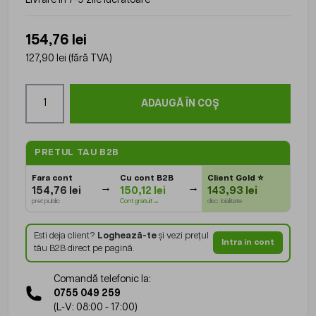
154,76 lei
127,90 lei
(fără TVA)
Cantitate
ADAUGĂ ÎN COȘ
PRETUL TAU B2B
Fara cont
Cu cont B2B
Client Gold
⭐
154,76 lei
150,12 lei
143,93 lei
pret public
Cont gratuit→
disc. loialitate
Esti deja client?
Loghează-te
și vezi prețul
Intra in cont
tău B2B direct pe pagină.
Comandă telefonic la:
0755 049 259
(L-V: 08:00 - 17:00)