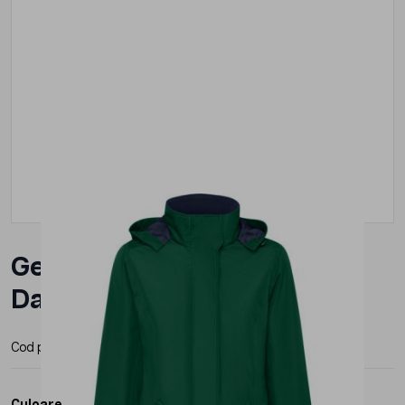
Geaca Parka Roly America
Dama
Cod produs:
PK50731
Producator:
Roly
Culoare