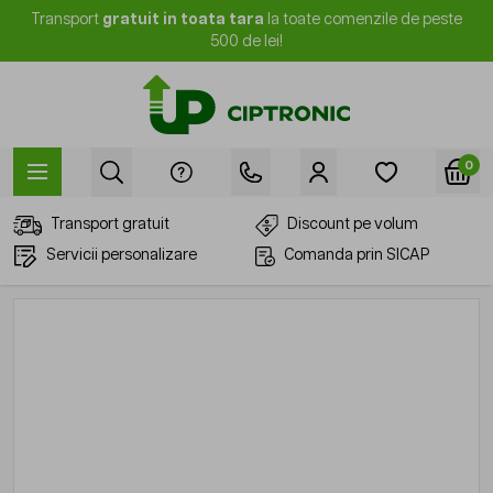
Mergi la Conținut
Transport
gratuit in toata tara
la toate comenzile de peste
500 de lei!
0
Transport gratuit
Discount pe volum
Servicii personalizare
Comanda prin SICAP