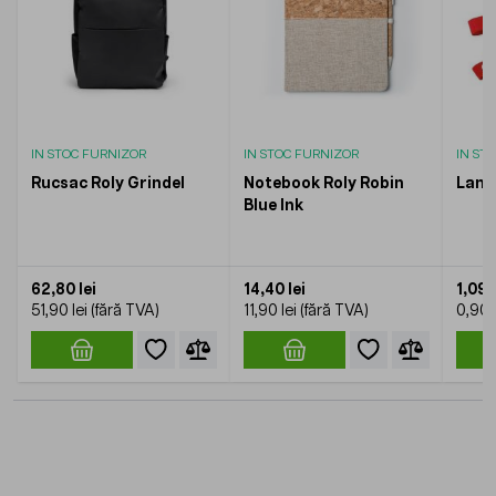
IN STOC FURNIZOR
IN STOC FURNIZOR
IN ST
Rucsac Roly Grindel
Notebook Roly Robin
Lany
Blue Ink
62,80 lei
14,40 lei
1,09 l
51,90 lei
11,90 lei
0,90 l