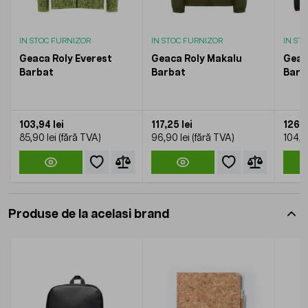
IN STOC FURNIZOR
IN STOC FURNIZOR
IN ST
Geaca Roly Everest
Geaca Roly Makalu
Geac
Barbat
Barbat
Barb
103,94 lei
117,25 lei
126,9
85,90 lei
96,90 lei
104,9
Produse de la acelasi brand