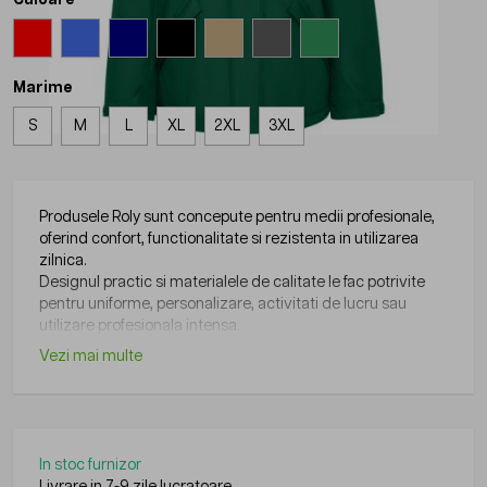
Marime
S
M
L
XL
2XL
3XL
Produsele Roly sunt concepute pentru medii profesionale,
oferind confort, functionalitate si rezistenta in utilizarea
zilnica.
Designul practic si materialele de calitate le fac potrivite
pentru uniforme, personalizare, activitati de lucru sau
utilizare profesionala intensa.
Vezi mai multe
In stoc furnizor
Livrare in 7-9 zile lucratoare