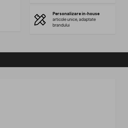
Personalizare in-house
articole unice, adaptate
brandului