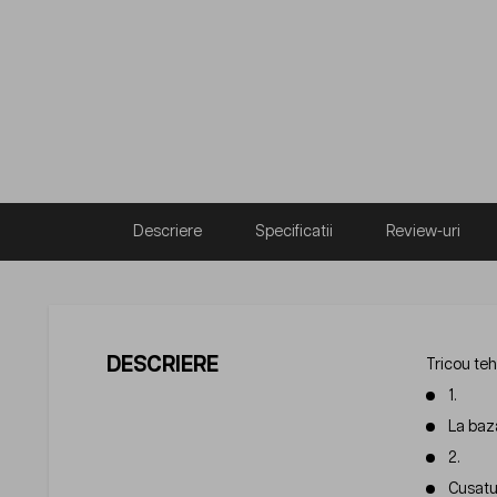
Descriere
Specificatii
Review-uri
DESCRIERE
Tricou te
1.
La baz
2.
Cusatur