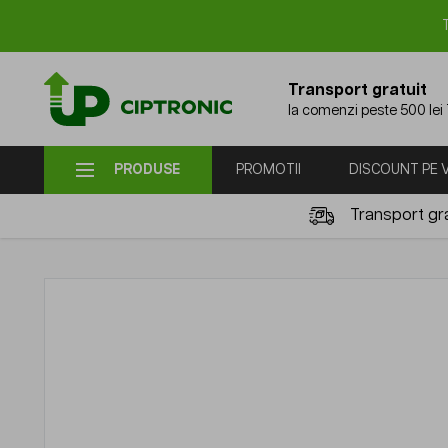
Mergi la Conținut
Transport gratuit
la comenzi peste 500 lei
PRODUSE
PROMOTII
DISCOUNT PE
Transport gra