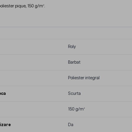
oliester pique, 150 g/m².
Roly
Barbat
Poliester integral
eca
Scurta
150 g/m²
izare
Da