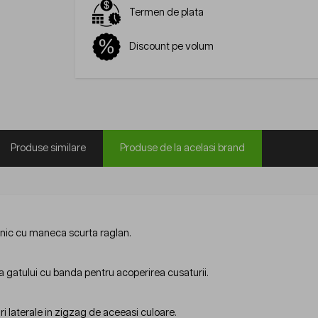
Termen de plata
Discount pe volum
Produse similare
Produse de la acelasi brand
hnic cu maneca scurta raglan.
a gatului cu banda pentru acoperirea cusaturii.
i laterale in zigzag de aceeasi culoare.