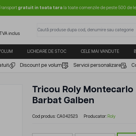
Transport
gratuit in toata tara
la toate comenzile de peste 500 de le
Caută produse dupa cod, denumire sau categorie
 TVA inclus
 VOLUM
LICHIDARE DE STOC
CELE MAI VANDUTE
tuit
Discount pe volum
Servicii personalizare
C
Tricou Roly Montecarlo
Barbat Galben
Cod produs:
CA042523
Producator:
Roly