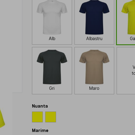
Alb
Albastru
Ga
V
t
Gri
Maro
Nuanta
Marime