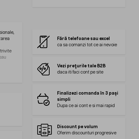
sionale,
izarea
Fără telefoane sau excel
ca sa comanzi tot ce ai nevoie
trivite
 sau
Vezi prețurile tale B2B
daca iti faci cont pe site
Finalizezi comanda în 3 pași
simpli
Dupa ce ai cont e si mai rapid
Discount pe volum
Oferim discounturi progresive