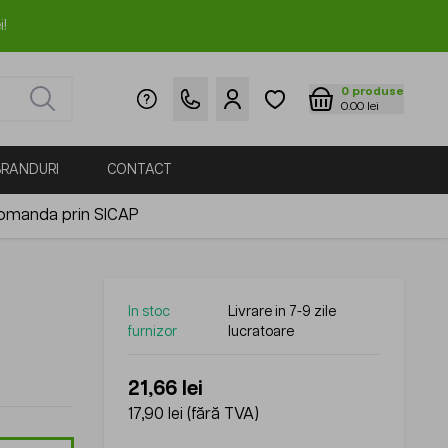
i!
0
produse
0.00 lei
BRANDURI
CONTACT
omanda prin SICAP
In stoc
Livrare in 7-9 zile
furnizor
lucratoare
21,66 lei
17,90 lei
(fără TVA)