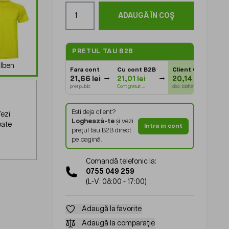
Cantitate
ADAUGĂ ÎN COȘ
PRETUL TAU B2B
lben
Fara cont
Cu cont B2B
Client Gold
⭐
21,66 lei
21,01 lei
20,14 lei
pret public
Cont gratuit→
disc. loialitate
Esti deja client?
ezi
Loghează-te
și vezi
oate
Intra in cont
prețul tău B2B direct
pe pagină.
Comandă telefonic la:
0755 049 259
(L-V: 08:00 - 17:00)
Adaugă la favorite
Adaugă la comparație