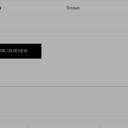
i
Tricouri
RIE UN REVIEW