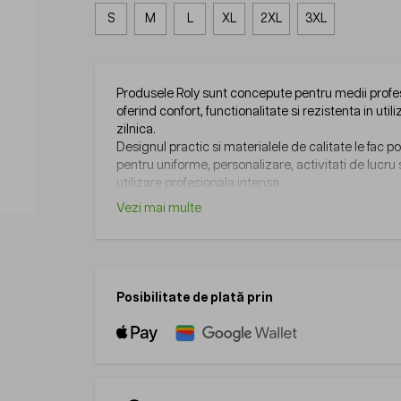
S
M
L
XL
2XL
3XL
Produsele Roly sunt concepute pentru medii profe
oferind confort, functionalitate si rezistenta in util
zilnica.
Designul practic si materialele de calitate le fac po
pentru uniforme, personalizare, activitati de lucru
utilizare profesionala intensa.
Vezi mai multe
Posibilitate de plată prin