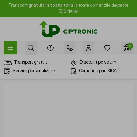
Mergi la Conținut
Transport
gratuit in toata tara
la toate comenzile de peste
500 de lei!
0
Transport gratuit
Discount pe volum
Servicii personalizare
Comanda prin SICAP