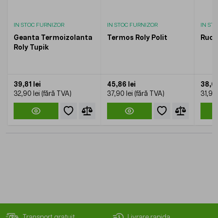
IN STOC FURNIZOR
IN STOC FURNIZOR
IN ST
Geanta Termoizolanta
Termos Roly Polit
Rucs
Roly Tupik
39,81 lei
45,86 lei
38,60
32,90 lei
37,90 lei
31,90 
Transport gratuit
Livrare rapida