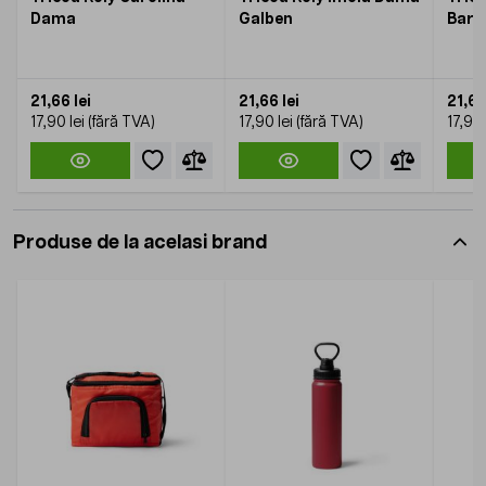
Dama
Galben
Barb
21,66 lei
21,66 lei
21,66
17,90 lei
17,90 lei
17,90 
Produse de la acelasi brand