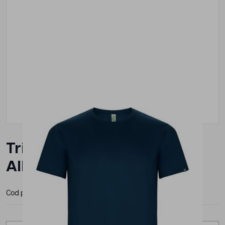
Tricou Roly Imola Barbat
Albastru
Cod produs:
CA042722
Producator:
Roly