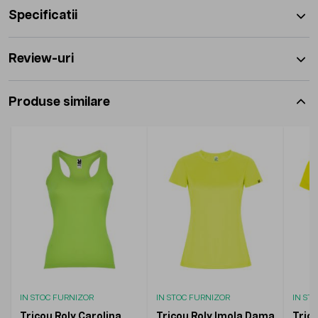
Specificatii
Review-uri
Produse similare
IN STOC FURNIZOR
IN STOC FURNIZOR
IN ST
Tricou Roly Carolina
Tricou Roly Imola Dama
Trico