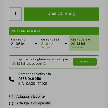
Cantitate
ADAUGĂ ÎN COȘ
PRETUL TAU B2B
Fara cont
Cu cont B2B
Client Gold
⭐
21,66 lei
21,01 lei
20,14 lei
pret public
Cont gratuit→
disc. loialitate
Esti deja client?
Loghează-te
și vezi prețul
Intra in cont
tău B2B direct pe pagină.
Comandă telefonic la:
0755 049 259
(L-V: 08:00 - 17:00)
Adaugă la favorite
Adaugă la comparație