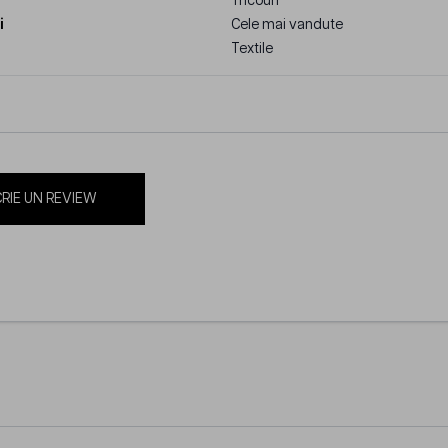
Tricouri
i
Cele mai vandute
Textile
RIE UN REVIEW