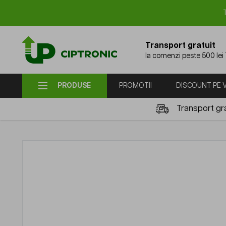
Mergi la Conținut
Transport gratuit
la comenzi peste 500 lei
PRODUSE
PROMOTII
DISCOUNT PE
Transport gra