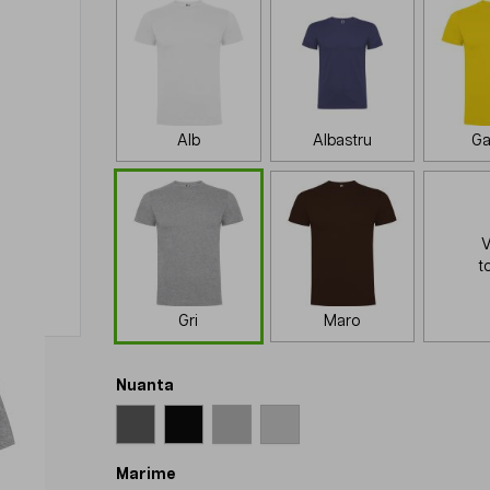
Alb
Albastru
Ga
V
t
Gri
Maro
Nuanta
Marime