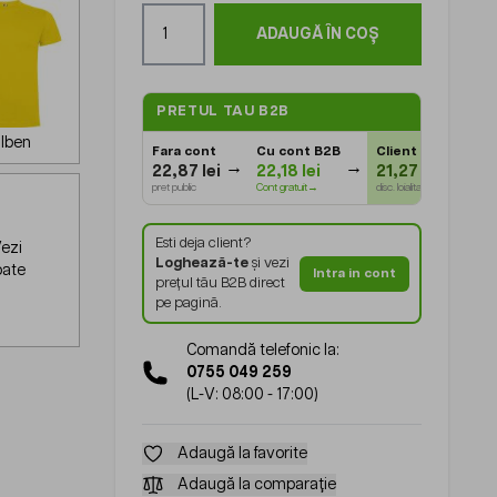
Cantitate
ADAUGĂ ÎN COȘ
PRETUL TAU B2B
lben
Fara cont
Cu cont B2B
Client Gold
⭐
22,87 lei
22,18 lei
21,27 lei
pret public
Cont gratuit→
disc. loialitate
Esti deja client?
ezi
Loghează-te
și vezi
oate
Intra in cont
prețul tău B2B direct
pe pagină.
Comandă telefonic la:
0755 049 259
(L-V: 08:00 - 17:00)
Adaugă la favorite
Adaugă la comparație