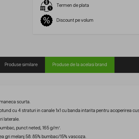
Termen de plata
Discount pe volum
Produse similare
Produse de la acelasi brand
 maneca scurta.
otund cu 4 straturi in canale 1x1 cu banda intarita pentru acoperirea cus
i laterale.
umbac, punct neted, 165 g/m².
ea gri melanj 58: 85% bumbac/15% vascoza.