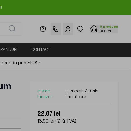
i!
0
produse
0.00 lei
BRANDURI
CONTACT
omanda prin SICAP
ium
In stoc
Livrare in 7-9 zile
furnizor
lucratoare
22,87 lei
18,90 lei
(fără TVA)