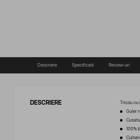
Descriere
Specificatii
Review-uri
DESCRIERE
Tricou cu
Guler r
Cusatur
100% b
Culoar