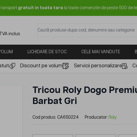
Transport
gratuit in toata tara
la toate comenzile de peste 500 de le
Caută produse dupa cod, denumire sau categorie
 TVA inclus
 VOLUM
LICHIDARE DE STOC
CELE MAI VANDUTE
tuit
Discount pe volum
Servicii personalizare
C
Tricou Roly Dogo Prem
Barbat Gri
Cod produs:
CA650224
Producator:
Roly