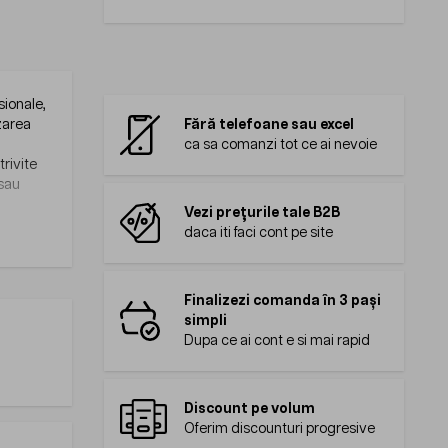
sionale,
izarea
Fără telefoane sau excel
ca sa comanzi tot ce ai nevoie
trivite
 sau
Vezi prețurile tale B2B
daca iti faci cont pe site
Finalizezi comanda în 3 pași
simpli
Dupa ce ai cont e si mai rapid
Discount pe volum
Oferim discounturi progresive