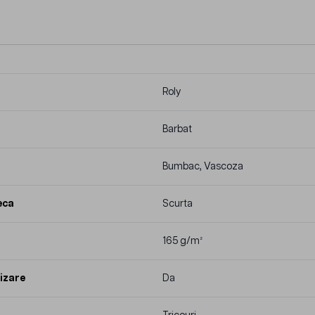
Roly
Barbat
Bumbac, Vascoza
eca
Scurta
165 g/m²
izare
Da