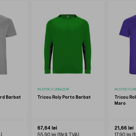
IN STOC FURNIZOR
IN STOC FU
ord Barbat
Tricou Roly Porto Barbat
Tricou Ro
Maro
67,64 lei
21,66 lei
55,90 lei
17,90 lei