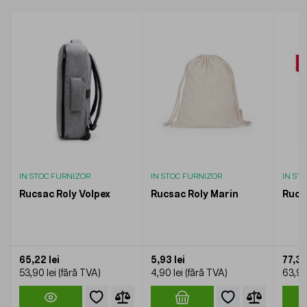
IN STOC FURNIZOR
IN STOC FURNIZOR
IN ST
Rucsac Roly Volpex
Rucsac Roly Marin
Rucs
65,22 lei
5,93 lei
77,32
53,90 lei
4,90 lei
63,90