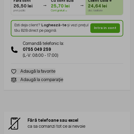
Fara cont
Cu cont B2B
Client Gold
⭐
26,50 lei
25,70 lei
24,64 lei
pret public
Cont gratuit→
disc. loialitate
Esti deja client?
Loghează-te
și vezi prețul
Intra in cont
tău B2B direct pe pagină.
Comandă telefonic la:
0755 049 259
(L-V: 08:00 - 17:00)
Adaugă la favorite
Adaugă la comparație
Fără telefoane sau excel
ca sa comanzi tot ce ai nevoie