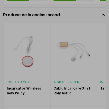
Produse de la acelasi brand
IN STOC FURNIZOR
IN STOC FURNIZOR
IN ST
Incarcator Wireless
Cablu Incarcare 3 In 1
Term
Roly Wudy
Roly Astro