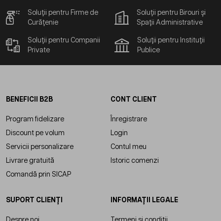
Soluții pentru Firme de
Soluții pentru Birouri și
Curățenie
Spații Administrative
Soluții pentru Companii
Soluții pentru Instituții
Private
Publice
BENEFICII B2B
CONT CLIENT
Program fidelizare
Înregistrare
Discount pe volum
Login
Servicii personalizare
Contul meu
Livrare gratuită
Istoric comenzi
Comandă prin SICAP
SUPORT CLIENȚI
INFORMAȚII LEGALE
Despre noi
Termeni și condiții