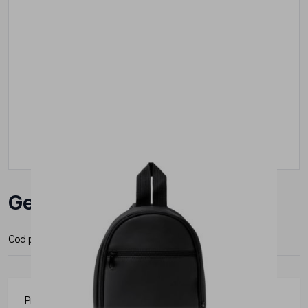
Geanta Roly Gibons
Cod produs:
BO1609S102
Producator:
Roly
Produs din gama Roly, practic si usor de folosit in diverse