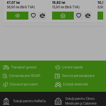
47,07 lei
16,82 lei
10,77 
38,90 lei
13,90 lei
8,90 l
Transport gratuit
Livrare rapida
Comanda prin SICAP
Servicii personalizare
Discount pe volum
Echipă dedicată
Soluții pentru Clinici
Soluții pentru HoReCa
Medicale și Cabinete