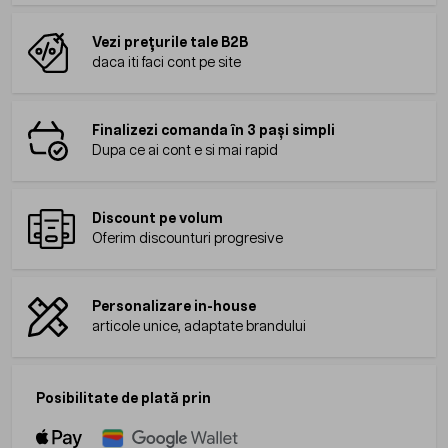
Vezi prețurile tale B2B
daca iti faci cont pe site
Finalizezi comanda în 3 pași simpli
Dupa ce ai cont e si mai rapid
Discount pe volum
Oferim discounturi progresive
Personalizare in-house
articole unice, adaptate brandului
Posibilitate de plată prin