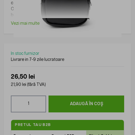
contexte.
O solutie simpla si eficienta pentru a creste vizibilitatea
brandului.
Vezi mai multe
In stoc furnizor
Livrare in 7-9 zile lucratoare
26,50 lei
21,90 lei
(fără TVA)
Cantitate
ADAUGĂ ÎN COȘ
PRETUL TAU B2B