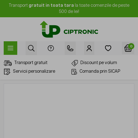
Mergi la Conținut
Transport
gratuit in toata tara
la toate comenzile de peste
500 de lei!
0
Transport gratuit
Discount pe volum
Servicii personalizare
Comanda prin SICAP