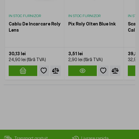
IN STOC FURNIZOR
IN STOC FURNIZOR
IN ST
Cablu De Incarcare Roly
Pix Roly Olten Blue Ink
Scaun
Lens
Calat
30,13 lei
3,51 lei
39,81
24,90 lei
2,90 lei
32,90 
Transport gratuit
Livrare rapida