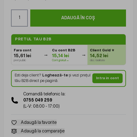
Cantitate
ADAUGĂ ÎN COȘ
PRETUL TAU B2B
Fara cont
Cu cont B2B
Client Gold
⭐
15,61 lei
15,14 lei
14,52 lei
pret public
Cont gratuit→
disc. loialitate
Esti deja client?
Loghează-te
și vezi prețul
Intra in cont
tău B2B direct pe pagină.
Comandă telefonic la:
0755 049 259
(L-V: 08:00 - 17:00)
Adaugă la favorite
Adaugă la comparație