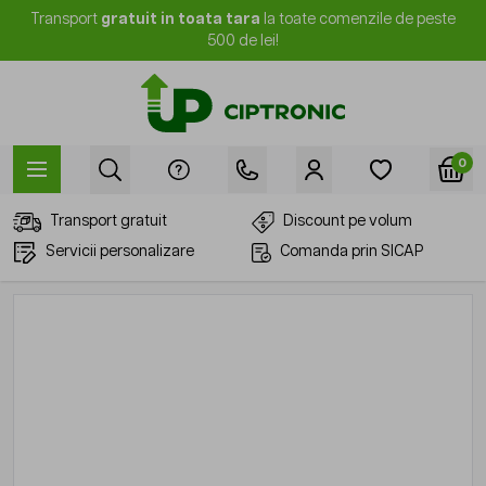
Mergi la Conținut
Transport
gratuit in toata tara
la toate comenzile de peste
500 de lei!
0
Transport gratuit
Discount pe volum
Servicii personalizare
Comanda prin SICAP