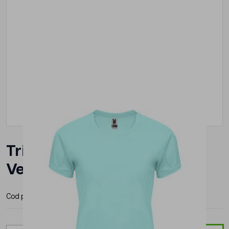
Tricou Roly Bahrain Dama
Verde
Cod produs:
CA0408111
Producator:
Roly