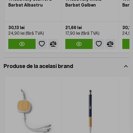
Barbat Albastru
Barbat Galben
Barb
30,13 lei
21,66 lei
30,13
24,90 lei
17,90 lei
24,90
Produse de la acelasi brand