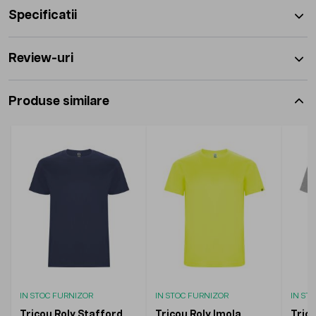
Specificatii
Review-uri
Produse similare
IN STOC FURNIZOR
IN STOC FURNIZOR
IN ST
Tricou Roly Stafford
Tricou Roly Imola
Tric