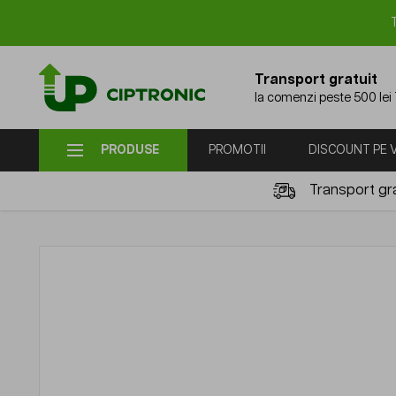
Mergi la Conținut
Transport gratuit
la comenzi peste 500 lei
PRODUSE
PROMOTII
DISCOUNT PE
Transport gra