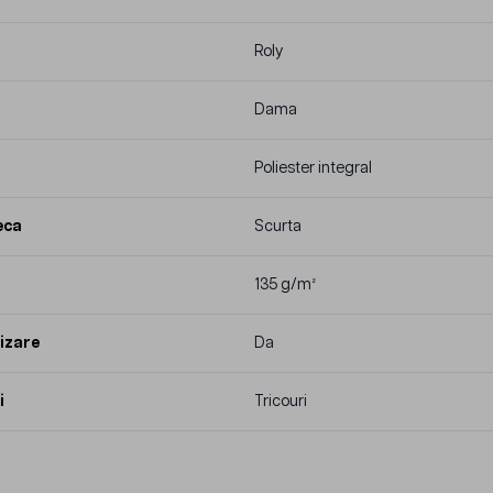
Roly
Dama
Poliester integral
eca
Scurta
135 g/m²
izare
Da
i
Tricouri