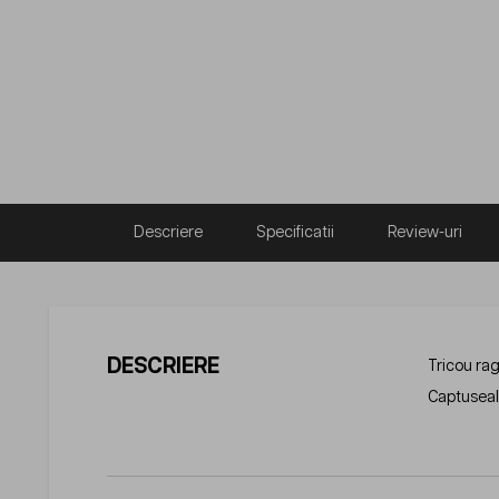
Descriere
Specificatii
Review-uri
DESCRIERE
Tricou rag
Captuseal