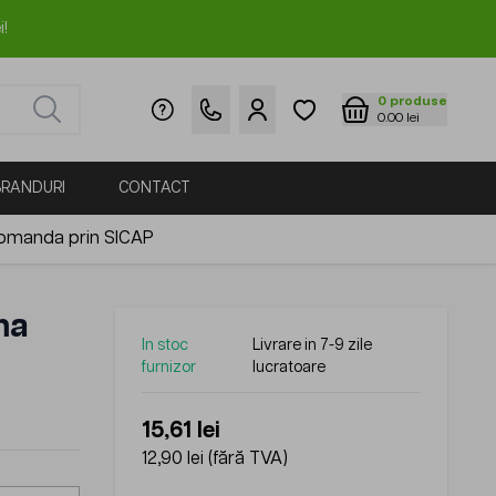
i!
0
produse
0.00 lei
BRANDURI
CONTACT
omanda prin SICAP
ma
In stoc
Livrare in 7-9 zile
furnizor
lucratoare
15,61 lei
12,90 lei
(fără TVA)