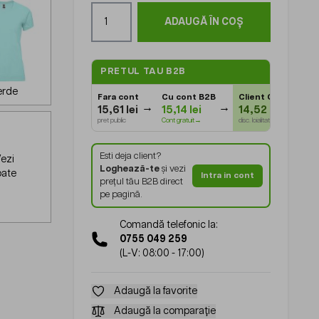
Cantitate
ADAUGĂ ÎN COȘ
PRETUL TAU B2B
erde
Fara cont
Cu cont B2B
Client Gold
⭐
15,61 lei
15,14 lei
14,52 lei
pret public
Cont gratuit→
disc. loialitate
Esti deja client?
ezi
Loghează-te
și vezi
oate
Intra in cont
prețul tău B2B direct
pe pagină.
Comandă telefonic la:
0755 049 259
(L-V: 08:00 - 17:00)
Adaugă la favorite
Adaugă la comparație