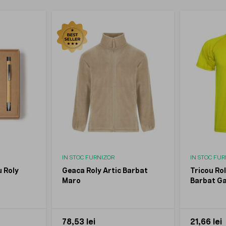
IN STOC FURNIZOR
IN STOC FU
u Roly
Geaca Roly Artic Barbat
Tricou Ro
Maro
Barbat G
78,53 lei
21,66 lei