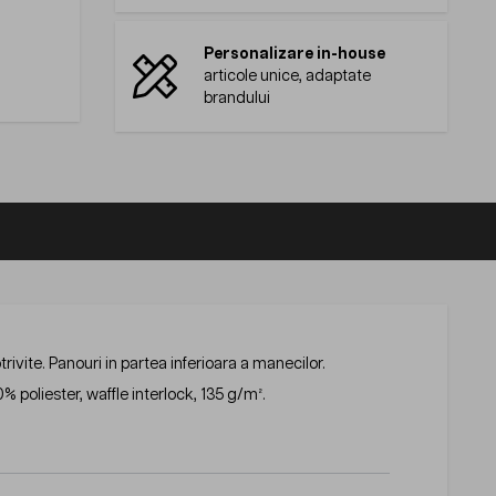
Personalizare in-house
articole unice, adaptate
brandului
ivite. Panouri in partea inferioara a manecilor.
poliester, waffle interlock, 135 g/m².