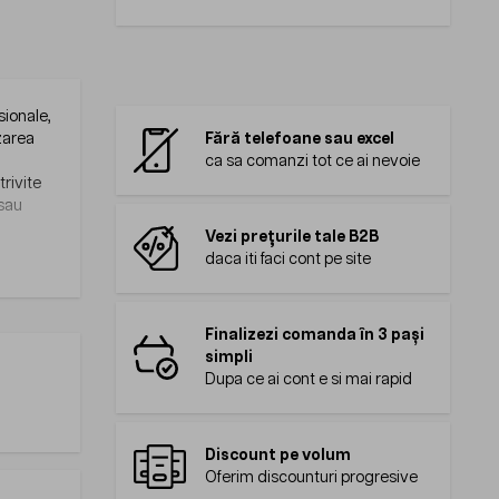
sionale,
izarea
Fără telefoane sau excel
ca sa comanzi tot ce ai nevoie
trivite
 sau
Vezi prețurile tale B2B
daca iti faci cont pe site
Finalizezi comanda în 3 pași
simpli
Dupa ce ai cont e si mai rapid
Discount pe volum
Oferim discounturi progresive