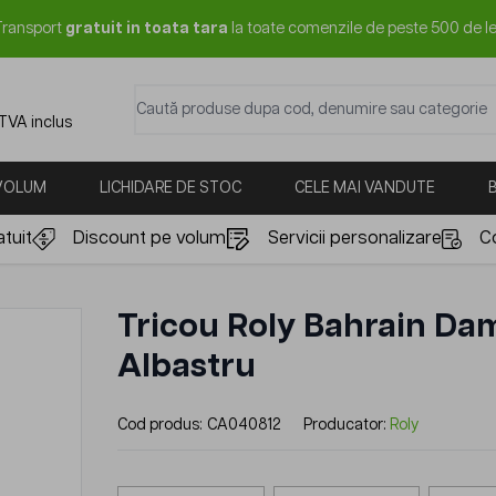
Transport
gratuit in toata tara
la toate comenzile de peste 500 de le
Caută produse dupa cod, denumire sau categorie
 TVA inclus
 VOLUM
LICHIDARE DE STOC
CELE MAI VANDUTE
tuit
Discount pe volum
Servicii personalizare
C
Tricou Roly Bahrain Da
Albastru
Cod produs:
CA040812
Producator:
Roly