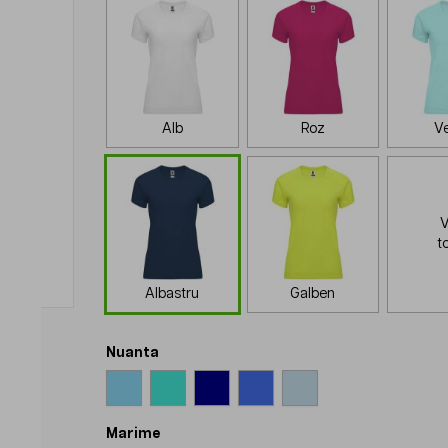
Alb
Roz
V
V
t
Albastru
Galben
Nuanta
Marime