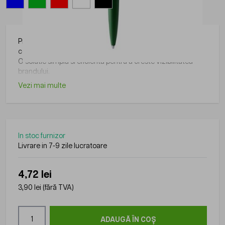
Produs din gama Roly, practic si usor de folosit in diverse
contexte.
O solutie simpla si eficienta pentru a creste vizibilitatea
brandului.
Vezi mai multe
In stoc furnizor
Livrare in 7-9 zile lucratoare
4,72 lei
3,90 lei
(fără TVA)
Cantitate
ADAUGĂ ÎN COȘ