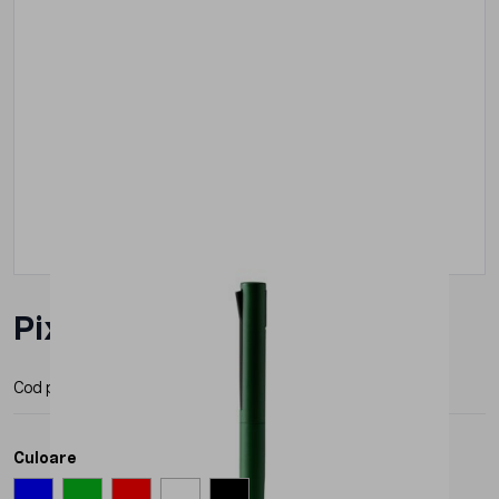
Pix Roly Brook Blue Ink
Cod produs:
BL1547
Producator:
Roly
Culoare