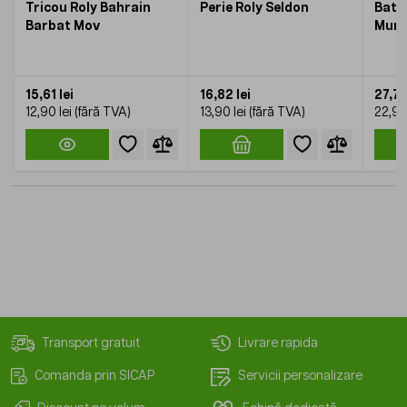
Tricou Roly Bahrain
Perie Roly Seldon
Bater
Barbat Mov
Munt
15,61 lei
16,82 lei
27,71 
12,90 lei
13,90 lei
22,90 
Transport gratuit
Livrare rapida
Comanda prin SICAP
Servicii personalizare