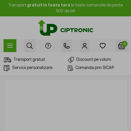
Mergi la Conținut
Transport
gratuit in toata tara
la toate comenzile de peste
500 de lei!
0
Transport gratuit
Discount pe volum
Servicii personalizare
Comanda prin SICAP