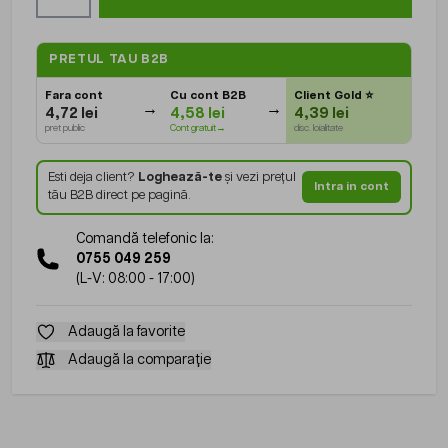
PRETUL TAU B2B
Fara cont
Cu cont B2B
Client Gold
⭐
4,72 lei
4,58 lei
4,39 lei
pret public
Cont gratuit→
disc. loialitate
Esti deja client?
Loghează-te
și vezi prețul
Intra in cont
tău B2B direct pe pagină.
Comandă telefonic la:
0755 049 259
(L-V: 08:00 - 17:00)
Adaugă la favorite
Adaugă la comparație