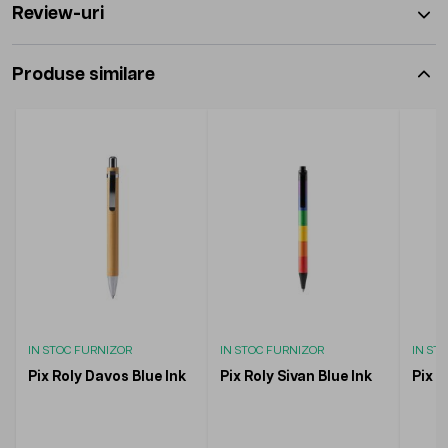
Review-uri
Produse similare
IN STOC FURNIZOR
IN STOC FURNIZOR
IN ST
Pix Roly Davos Blue Ink
Pix Roly Sivan Blue Ink
Pix R