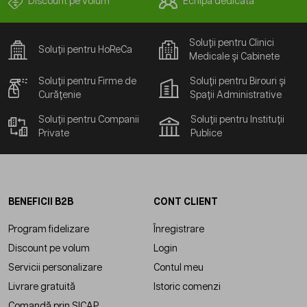
Discount pe volum
Echipă dedicată
Soluții pentru Clinici
Soluții pentru HoReCa
Medicale și Cabinete
Soluții pentru Firme de
Soluții pentru Birouri și
Curățenie
Spații Administrative
Soluții pentru Companii
Soluții pentru Instituții
Private
Publice
BENEFICII B2B
CONT CLIENT
Program fidelizare
Înregistrare
Discount pe volum
Login
Servicii personalizare
Contul meu
Livrare gratuită
Istoric comenzi
Comandă prin SICAP