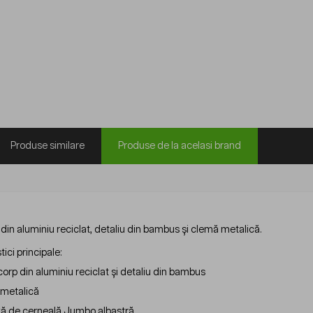
Produse similare
Produse de la acelasi brand
ă din aluminiu reciclat, detaliu din bambus și clemă metalică.
tici principale:
corp din aluminiu reciclat și detaliu din bambus
metalică
ă de cerneală Jumbo albastră