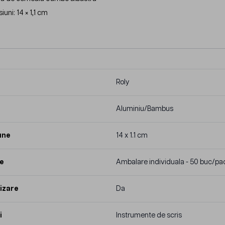
uni: 14 × 1,1 cm
Roly
Aluminiu/Bambus
une
14 x 1.1 cm
e
Ambalare individuala - 50 buc/pa
izare
Da
i
Instrumente de scris