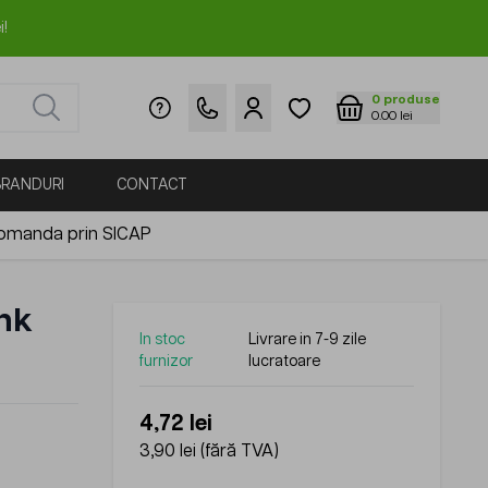
i!
0
produse
0.00 lei
BRANDURI
CONTACT
omanda prin SICAP
Ink
In stoc
Livrare in 7-9 zile
furnizor
lucratoare
4,72 lei
3,90 lei
(fără TVA)