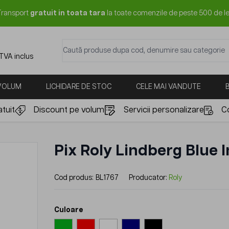
Transport
gratuit in toata tara
la toate comenzile de peste 500 de le
Caută produse dupa cod, denumire sau categorie
 TVA inclus
 VOLUM
LICHIDARE DE STOC
CELE MAI VANDUTE
tuit
Discount pe volum
Servicii personalizare
C
Pix Roly Lindberg Blue 
Cod produs:
BL1767
Producator:
Roly
Culoare