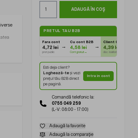
Cantitate
ADAUGĂ ÎN COȘ
diverse
PRETUL TAU B2B
itatea
Fara cont
Cu cont B2B
Client Gold
⭐
4,72 lei
4,58 lei
4,39 lei
pret public
Cont gratuit→
disc. loialitate
Esti deja client?
Loghează-te
și vezi
Intra in cont
prețul tău B2B direct
pe pagină.
Comandă telefonic la:
0755 049 259
(L-V: 08:00 - 17:00)
Adaugă la favorite
Adaugă la comparație