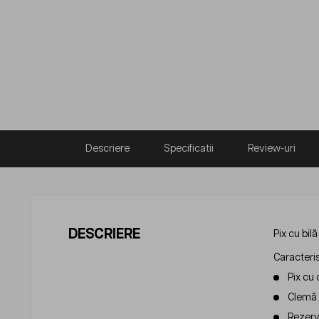
Descriere
Specificatii
Review-uri
DESCRIERE
Pix cu bil
Caracteris
Pix cu 
Clemă 
Rezerv