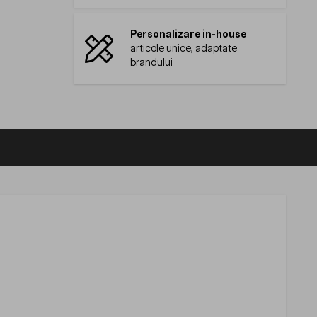
Personalizare in-house
articole unice, adaptate
brandului