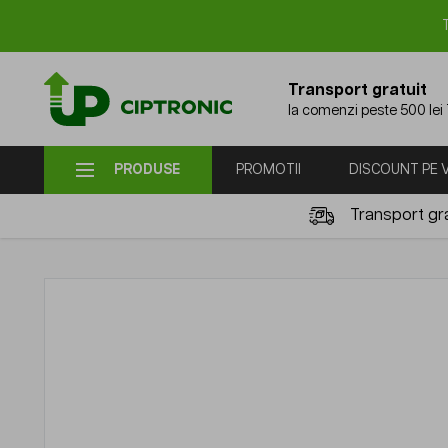
Mergi la Conținut
Transport gratuit
la comenzi peste 500 lei
PRODUSE
PROMOTII
DISCOUNT PE
Transport gra