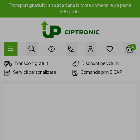
Mergi la Conținut
Transport
gratuit in toata tara
la toate comenzile de peste
500 de lei!
0
Transport gratuit
Discount pe volum
Servicii personalizare
Comanda prin SICAP