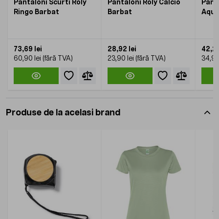
Pantaloni Scurti Roly
Pantaloni Roly Calcio
Panta
Ringo Barbat
Barbat
Aqua
73,69 lei
28,92 lei
42,23
60,90 lei
23,90 lei
34,90
Produse de la acelasi brand