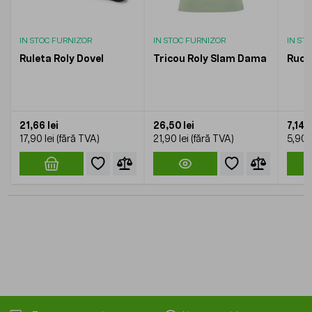
IN STOC FURNIZOR
IN STOC FURNIZOR
IN ST
Ruleta Roly Dovel
Tricou Roly Slam Dama
Rucs
21,66 lei
26,50 lei
7,14 l
17,90 lei
21,90 lei
5,90 l