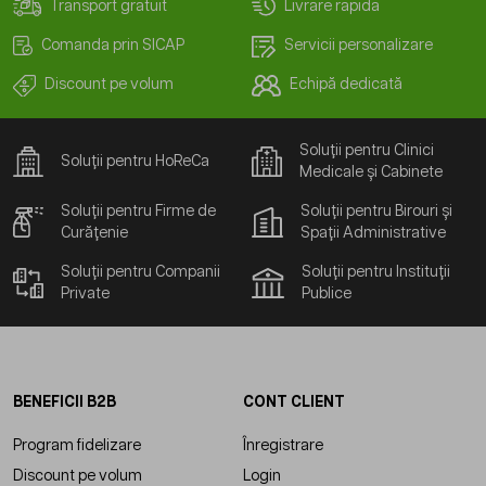
Transport gratuit
Livrare rapida
Comanda prin SICAP
Servicii personalizare
Discount pe volum
Echipă dedicată
Soluții pentru Clinici
Soluții pentru HoReCa
Medicale și Cabinete
Soluții pentru Firme de
Soluții pentru Birouri și
Curățenie
Spații Administrative
Soluții pentru Companii
Soluții pentru Instituții
Private
Publice
BENEFICII B2B
CONT CLIENT
Program fidelizare
Înregistrare
Discount pe volum
Login