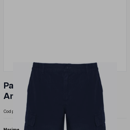
Pantaloni Scurti Roly
Amazonas Barbat
Cod produs:
BE67152
Producator:
Roly
Marime