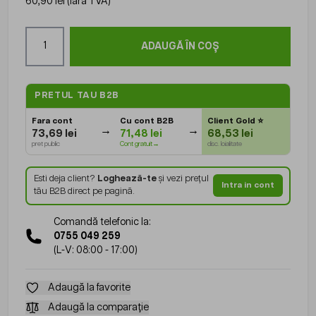
60,90 lei
(fără TVA)
Cantitate
ADAUGĂ ÎN COȘ
PRETUL TAU B2B
Fara cont
Cu cont B2B
Client Gold
⭐
73,69 lei
71,48 lei
68,53 lei
pret public
Cont gratuit→
disc. loialitate
Esti deja client?
Loghează-te
și vezi prețul
Intra in cont
tău B2B direct pe pagină.
Comandă telefonic la:
0755 049 259
(L-V: 08:00 - 17:00)
Adaugă la favorite
Adaugă la comparație