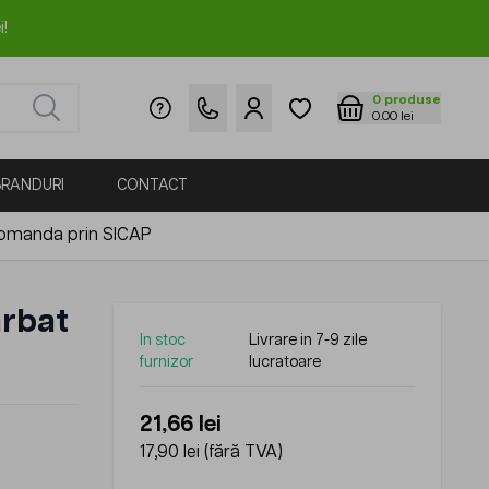
i!
0
produse
0.00 lei
BRANDURI
CONTACT
omanda prin SICAP
arbat
In stoc
Livrare in 7-9 zile
furnizor
lucratoare
21,66 lei
17,90 lei
(fără TVA)