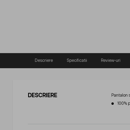
Descriere
Specificatii
Review-uri
DESCRIERE
Pantalon s
100% p