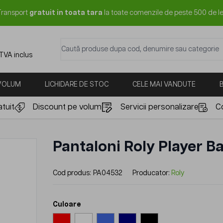
Transport
gratuit in toata tara
la toate comenzile de peste 500 de le
Caută produse dupa cod, denumire sau categorie
 TVA inclus
 VOLUM
LICHIDARE DE STOC
CELE MAI VANDUTE
tuit
Discount pe volum
Servicii personalizare
C
Pantaloni Roly Player B
Cod produs:
PA04532
Producator:
Roly
Culoare