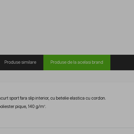
Produse similare
Produse de la acelasi brand
curt sport fara slip interior, cu betelie elastica cu cordon.
oliester pique, 140 g/m².