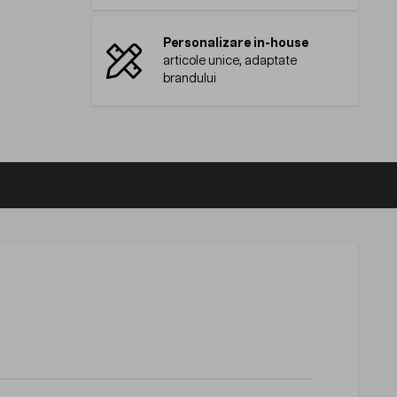
Personalizare in-house
articole unice, adaptate
brandului