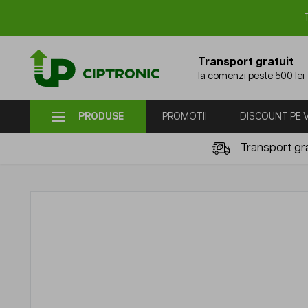
Mergi la Conținut
Transport gratuit
la comenzi peste 500 lei
PRODUSE
PROMOTII
DISCOUNT PE
Transport gra