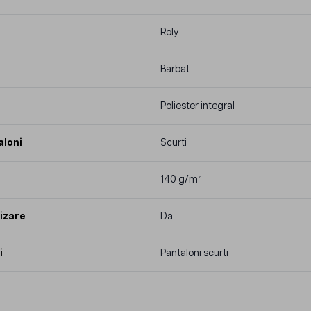
Roly
Barbat
Poliester integral
aloni
Scurti
140 g/m²
izare
Da
i
Pantaloni scurti