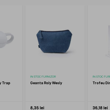
IN STOC FURNIZOR
IN STOC FU
y Trap
Geanta Roly Wesly
Trofeu Din
8,35 lei
36,18 lei