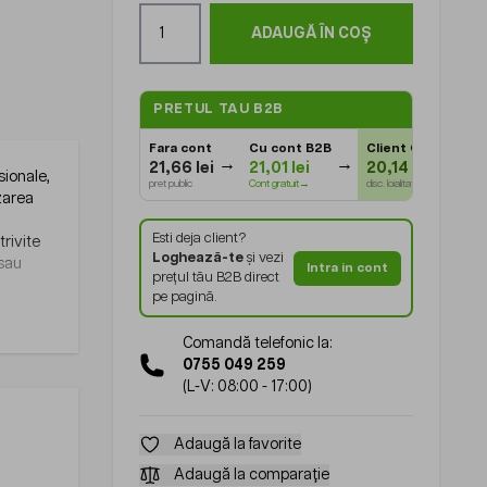
Cantitate
ADAUGĂ ÎN COȘ
PRETUL TAU B2B
Fara cont
Cu cont B2B
Client Gold
⭐
21,66 lei
21,01 lei
20,14 lei
sionale,
pret public
Cont gratuit→
disc. loialitate
izarea
Esti deja client?
trivite
Loghează-te
și vezi
 sau
Intra in cont
prețul tău B2B direct
pe pagină.
Comandă telefonic la:
0755 049 259
(L-V: 08:00 - 17:00)
Adaugă la favorite
Adaugă la comparație