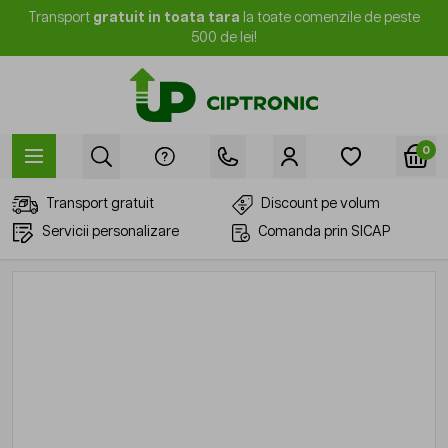
Mergi la Conținut
Transport
gratuit in toata tara
la toate comenzile de peste
500 de lei!
0
Transport gratuit
Discount pe volum
Servicii personalizare
Comanda prin SICAP