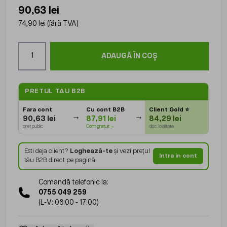
90,63 lei
74,90 lei
(fără TVA)
Cantitate
ADAUGĂ ÎN COȘ
PRETUL TAU B2B
Fara cont
Cu cont B2B
Client Gold
⭐
90,63 lei
87,91 lei
84,29 lei
pret public
Cont gratuit→
disc. loialitate
Esti deja client?
Loghează-te
și vezi prețul
Intra in cont
tău B2B direct pe pagină.
Comandă telefonic la:
0755 049 259
(L-V: 08:00 - 17:00)