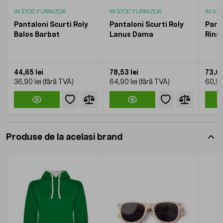
IN STOC FURNIZOR
IN STOC FURNIZOR
IN ST
Pantaloni Scurti Roly
Pantaloni Scurti Roly
Panta
Balos Barbat
Lanus Dama
Ring
44,65 lei
78,53 lei
73,69
36,90 lei
64,90 lei
60,90
Produse de la acelasi brand