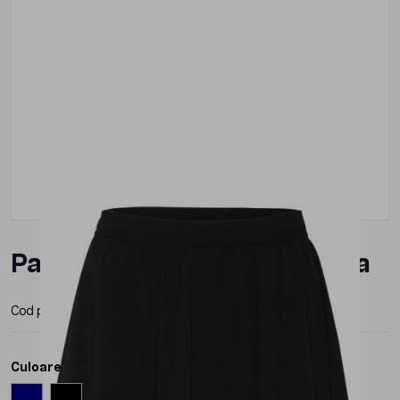
Pantaloni Roly Serena Dama
Cod produs:
PA03071
Producator:
Roly
Culoare