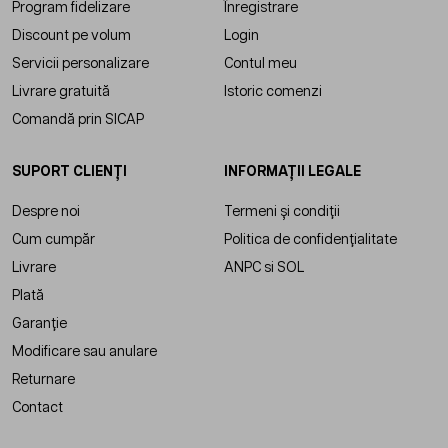
Program fidelizare
Înregistrare
Discount pe volum
Login
Servicii personalizare
Contul meu
Livrare gratuită
Istoric comenzi
Comandă prin SICAP
SUPORT CLIENȚI
INFORMAȚII LEGALE
Despre noi
Termeni și condiții
Cum cumpăr
Politica de confidențialitate
Livrare
ANPC
si
SOL
Plată
Garanție
Modificare sau anulare
Returnare
Contact