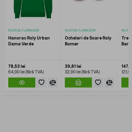
IN STOC FURNIZOR
IN STOC FURNIZOR
IN ST
Hanorac Roly Urban
Ochelari de Soare Roly
Tren
Dama Verde
Bomer
Barb
78,53 lei
39,81 lei
147,5
64,90 lei
32,90 lei
121,90