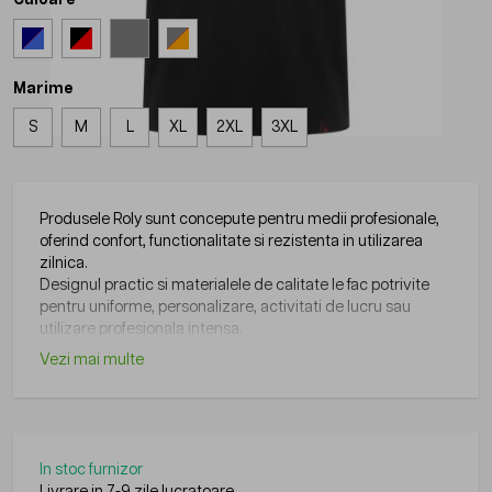
Marime
S
M
L
XL
2XL
3XL
Produsele Roly sunt concepute pentru medii profesionale,
oferind confort, functionalitate si rezistenta in utilizarea
zilnica.
Designul practic si materialele de calitate le fac potrivite
pentru uniforme, personalizare, activitati de lucru sau
utilizare profesionala intensa.
Vezi mai multe
In stoc furnizor
Livrare in 7-9 zile lucratoare