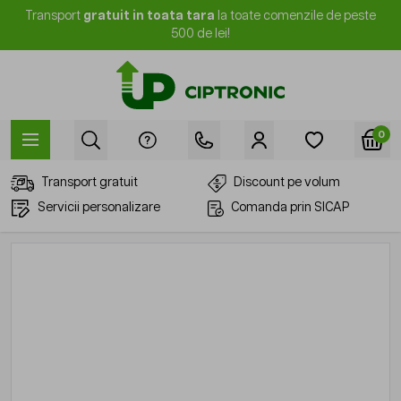
Mergi la Conținut
Transport
gratuit in toata tara
la toate comenzile de peste
500 de lei!
0
Transport gratuit
Discount pe volum
Servicii personalizare
Comanda prin SICAP