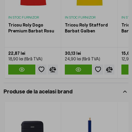
IN STOC FURNIZOR
IN STOC FURNIZOR
IN ST
Tricou Roly Dogo
Tricou Roly Stafford
Tric
Premium Barbat Rosu
Barbat Galben
Barb
22,87 lei
30,13 lei
15,61 
18,90 lei
24,90 lei
12,90 
Produse de la acelasi brand