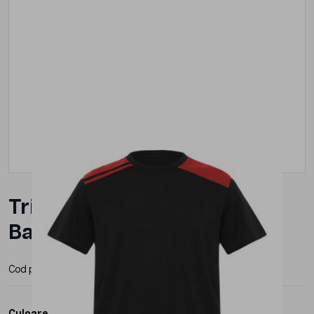
Tricou Roly Expedition
Barbat
Cod produs:
CA84112
Producator:
Roly
Culoare