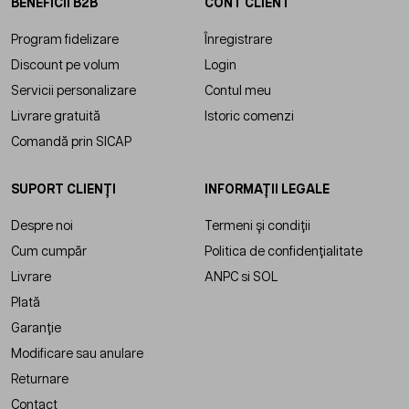
BENEFICII B2B
CONT CLIENT
Program fidelizare
Înregistrare
Discount pe volum
Login
Servicii personalizare
Contul meu
Livrare gratuită
Istoric comenzi
Comandă prin SICAP
SUPORT CLIENȚI
INFORMAȚII LEGALE
Despre noi
Termeni și condiții
Cum cumpăr
Politica de confidențialitate
Livrare
ANPC
si
SOL
Plată
Garanție
Modificare sau anulare
Returnare
Contact