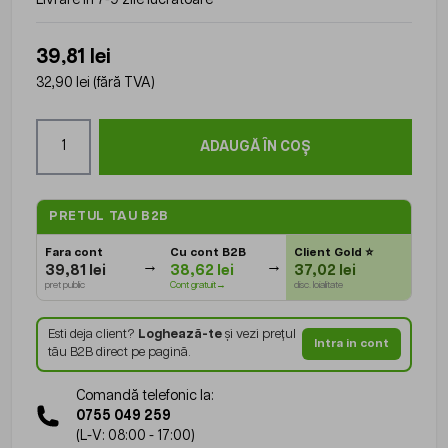
39,81 lei
32,90 lei
(fără TVA)
Cantitate
ADAUGĂ ÎN COȘ
PRETUL TAU B2B
Fara cont
Cu cont B2B
Client Gold
⭐
39,81 lei
38,62 lei
37,02 lei
pret public
Cont gratuit→
disc. loialitate
Esti deja client?
Loghează-te
și vezi prețul
Intra in cont
tău B2B direct pe pagină.
Comandă telefonic la:
0755 049 259
(L-V: 08:00 - 17:00)